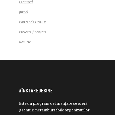
Featured
Jurnal
Portret de ONGist
Proiecte finanțate
Resurse
#ÎNSTAREDEBINE
Este un program de finanțare ce oferă
granturi nerambursabile organizațiilor