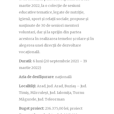
martie 2022, la o colecție de sesiuni
educative tematice, legate de nutriție,
igienă, sport și relații sociale, propuse și
susținute de 30 de seniori mentori
voluntari, dar și la sprijin din partea
acestora în realizarea temelor școlare și în
alegerea unei direcții de dezvoltare
vocațională.
Durată:
6 luni (20 septembrie 2021 – 19
martie 2022)
Aria de desfășurare
: națională
Localități:
Arad, jud. Arad, Buziaș – Jud.
Timiș, Mărculeșt, Jud. Ialomița, Turnu
Măgurele, Jud. Teleorman
Buget proiect:
236.375,00 lei; proiect