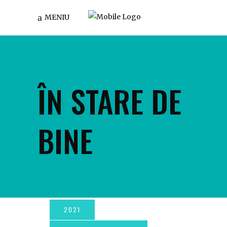
MENIU
ÎN STARE DE
BINE