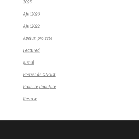
2025
Ajut2020
Ajut2022
Apeluri proiecte
Featured
Jurnal
Portret de ONGist
Proiecte finanțate
Resurse