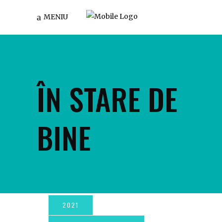
MENIU
ÎN STARE DE
BINE