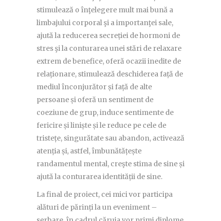
stimulează o înţelegere mult mai bună a
limbajului corporal şi a importanţei sale,
ajută la reducerea secreției de hormoni de
stres şi la conturarea unei stări de relaxare
extrem de benefice, oferă ocazii inedite de
relaționare, stimulează deschiderea față de
mediul înconjurător și față de alte
persoane și oferă un sentiment de
coeziune de grup, induce sentimente de
fericire și liniște și le reduce pe cele de
tristețe, singurătate sau abandon, activează
atenția și, astfel, îmbunătățește
randamentul mental, creşte stima de sine și
ajută la conturarea identității de sine.
La final de proiect, cei mici vor participa
alături de părinți la un eveniment –
serbare, în cadrul căruia vor primi diplome