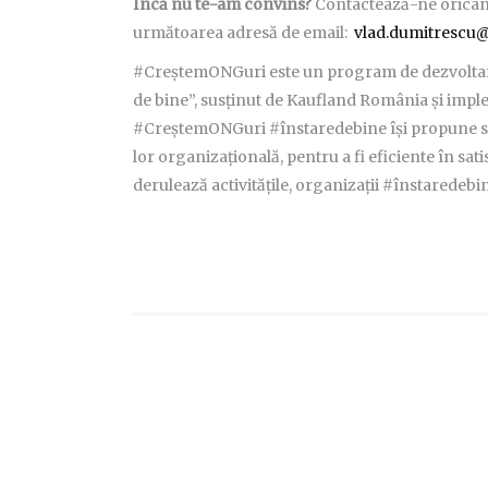
Încă nu te-am convins?
Contactează-ne oricând 
următoarea adresă de email:
vlad.dumitrescu@
#CreștemONGuri este un program de dezvoltare
de bine”, susținut de Kaufland România și impl
#CreștemONGuri #înstaredebine își propune să
lor organizațională, pentru a fi eficiente în sati
derulează activitățile, organizații #înstarede