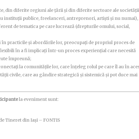
din diferite regiuni ale țării și din diferite sectoare ale societății
instituții publice, freelanceri, antreprenori, artiști și nu numai), 
ferent de tematica pe care lucrează (drepturile omului, social,
n practicile și abordările lor, preocupați de propriul proces de
lexibili în a fi implicați într-un proces experiențial care necesită
recute împreună;
ectați la comunitățile lor, care înțeleg rolul pe care îl au în ace
ății civile, care au gândire strategică și sistemică și pot duce mai
ticipante
la eveniment sunt:
e Tineret din Iași – FONTIS