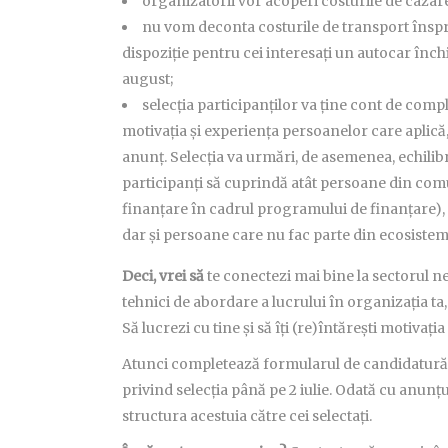
organizatorii vor acoperi costurile de cazar
nu vom deconta costurile de transport înspr
dispoziție pentru cei interesați un autocar închi
august;
selecția participanților va ține cont de com
motivația și experiența persoanelor care aplică,
anunț. Selecția va urmări, de asemenea, echilib
participanți să cuprindă atât persoane din comu
finanțare în cadrul programului de finanțare),
dar și persoane care nu fac parte din ecosiste
Deci, vrei să
te conectezi mai bine la sectorul 
tehnici de abordare a lucrului în organizația ta
Să lucrezi cu tine și să îți (re)întărești motiva
Atunci completează formularul de candidatur
privind selecția până pe 2 iulie. Odată cu anun
structura acestuia către cei selectați.