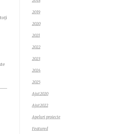
2018
2019
toți
2020
2021
2022
2023
ste
2024
2025
Ajut2020
Ajut2022
Apeluri proiecte
Featured