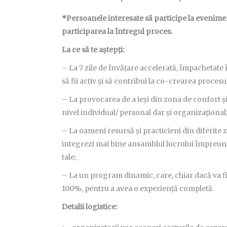
*Persoanele interesate să participe la evenime
participarea la întregul proces.
La ce să te aștepți:
– La 7 zile de învățare accelerată, împachetate 
să fii activ și să contribui la co-crearea procesu
– La provocarea de a ieși din zona de confort și 
nivel individual/ personal dar și organizațional
– La oameni resursă și practicieni din diferite z
integrezi mai bine ansamblul lucrului împreună, 
tale;
– La un program dinamic, care, chiar dacă va fi 
100%, pentru a avea o experiență completă.
Detalii logistice: