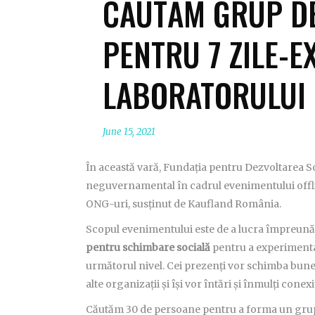
CĂUTĂM GRUP D
PENTRU 7 ZILE-E
LABORATORULUI 
June 15, 2021
În această vară, Fundația pentru Dezvoltarea Soc
neguvernamental în cadrul evenimentului off
ONG-uri, susținut de Kaufland România.
Scopul evenimentului este de a lucra împreun
pentru schimbare socială
pentru a experimenta 
următorul nivel. Cei prezenți vor schimba bune pr
alte organizații și își vor întări și înmulți conex
Căutăm 30 de persoane pentru a forma un gru