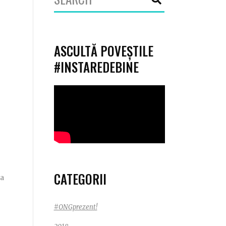
for:
ASCULTĂ POVEȘTILE
#INSTAREDEBINE
CATEGORII
la
#ONGprezent!