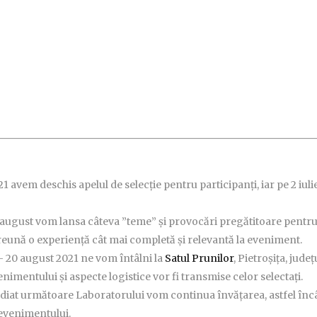
21 avem deschis apelul de selecție pentru participanți, iar pe 2 iuli
4 august vom lansa câteva ”teme” și provocări pregătitoare pentr
preună o experiență cât mai completă și relevantă la eveniment.
– 20 august 2021 ne vom întâlni la
Satul Prunilor
, Pietroșița, județ
imentului și aspecte logistice vor fi transmise celor selectați.
diat următoare Laboratorului vom continua învățarea, astfel înc
evenimentului.