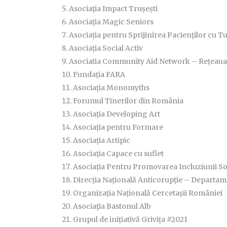
Asociația Impact Trușești
Asociația Magic Seniors
Asociația pentru Sprijinirea Pacienților cu
Asociația Social Activ
Asociatia Community Aid Network – Rețeau
Fundația FARA
Asociația Monomyths
Forumul Tinerilor din România
Asociația Developing Art
Asociația pentru Formare
Asociația Artipic
Asociația Capace cu suflet
Asociația Pentru Promovarea Incluziunii So
Direcția Națională Anticorupție – Departa
Organizația Națională Cercetașii României
Asociaţia Bastonul Alb
Grupul de inițiativă Grivița #2021