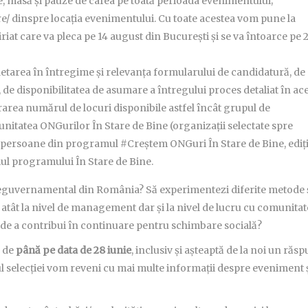
e, masă și pauze de cafea pe toată perioada evenimentului;
e/ dinspre locația evenimentului. Cu toate acestea vom pune la
riat care va pleca pe 14 august din București și se va întoarce pe 
pletarea în întregime și relevanța formularului de candidatură, de
 de disponibilitatea de asumare a întregului proces detaliat în ac
rarea numărul de locuri disponibile astfel încât grupul de
nitatea ONGurilor În Stare de Bine (organizații selectate spre
 persoane din programul #Creștem ONGuri În Stare de Bine, ediți
mul programului În Stare de Bine.
neguvernamental din România? Să experimentezi diferite metode 
, atât la nivel de management dar și la nivel de lucru cu comunitat
ția de a contribui în continuare pentru schimbare socială?
ă de
până pe data de 28 iunie
, inclusiv și așteaptă de la noi un răs
țul selecției vom reveni cu mai multe informații despre eveniment 