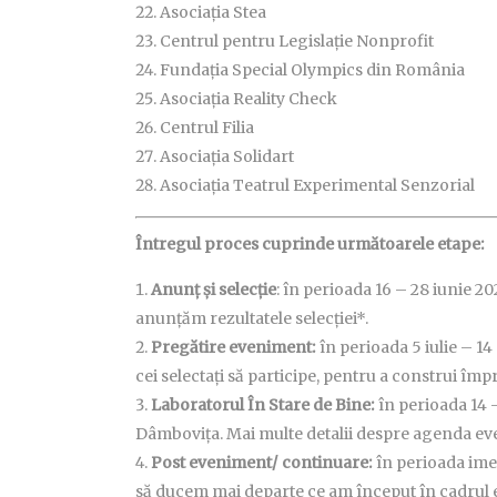
Asociația Stea
Centrul pentru Legislație Nonprofit
Fundația Special Olympics din România
Asociația Reality Check
Centrul Filia
Asociația Solidart
Asociația Teatrul Experimental Senzorial
Întregul proces cuprinde următoarele etape:
Anunț și selecție
: în perioada 16 – 28 iunie 20
anunțăm rezultatele selecției*.
Pregătire eveniment:
în perioada 5 iulie – 1
cei selectați să participe, pentru a construi îm
Laboratorul În Stare de Bine:
în perioada 14 
Dâmbovița. Mai multe detalii despre agenda even
Post eveniment/ continuare:
în perioada ime
să ducem mai departe ce am început în cadrul 