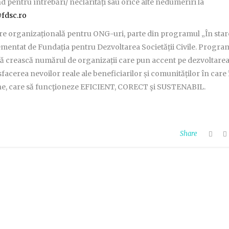
pentru întrebări/ neclarități sau orice alte nedumeriri la
fdsc.ro
 organizațională pentru ONG-uri, parte din programul „În star
ementat de Fundația pentru Dezvoltarea Societății Civile. Progra
 crească numărul de organizații care pun accent pe dezvoltare
sfacerea nevoilor reale ale beneficiarilor și comunităților în care 
bine, care să funcţioneze EFICIENT, CORECT şi SUSTENABIL.
Share