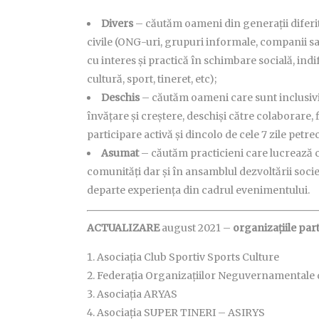
Divers
– căutăm oameni din generații diferite, 
civile (ONG-uri, grupuri informale, companii sau 
cu interes și practică în schimbare socială, indi
cultură, sport, tineret, etc);
Deschis
– căutăm oameni care sunt inclusivi î
învățare și creștere, deschiși către colaborare, f
participare activă și dincolo de cele 7 zile pet
Asumat
– căutăm practicieni care lucrează con
comunități dar și în ansamblul dezvoltării societ
departe experiența din cadrul evenimentului.
ACTUALIZARE
august 2021 –
organizațiile par
Asociația Club Sportiv Sports Culture
Federația Organizațiilor Neguvernamentale d
Asociația ARYAS
Asociația SUPER TINERI – ASIRYS