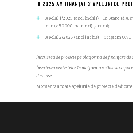
ÎN 2025 AM FINANȚAT 2 APELURI DE PRO
Apelul 1/2025 (apel închis) - În Stare să Aj
mic (< 50.000 locuitori) și rural;
Apelul 2/2025 (apel închis) - Creștem ONG-u
Înscrierea de proiecte pe platforma de finanțare de c
Înscrierea proiectelor în platforma online se va putea
deschise.
Momentan toate apelurile de proiecte dedicate 