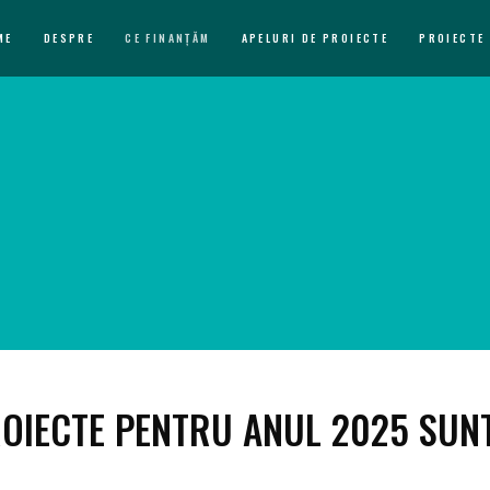
ME
DESPRE
CE FINANȚĂM
APELURI DE PROIECTE
PROIECTE
ROIECTE PENTRU ANUL 2025 SUNT