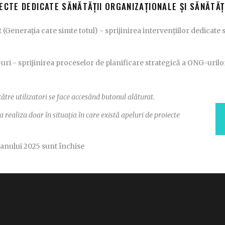
IECTE DEDICATE SĂNĂTĂȚII ORGANIZAȚIONALE ȘI SĂNĂTĂȚ
ut (Generația care simte totul) - sprijinirea intervențiilor dedicat
ri - sprijinirea proceselor de planificare strategică a ONG-urilo
ătre utilizatori se face accesând butonul alăturat.
 realiza doar în situația în care există apeluri de proiecte
anului 2025 sunt închise