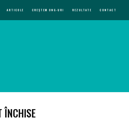
ARTICOLE
CREȘTEM ONG-URI
REZULTATE
CONTACT
 ÎNCHISE