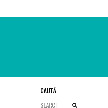
ARTICOLE
CREȘTEM ONG-URI
REZULTATE
CONTACT
CAUTĂ
Search