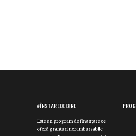
#ÎNSTAREDEBINE
PROG
Este un program de finanțare ce
oferă granturi nerambursabile