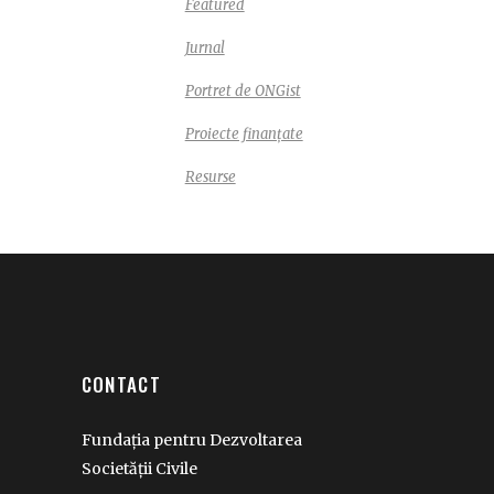
Featured
Jurnal
Portret de ONGist
Proiecte finanțate
Resurse
CONTACT
Fundația pentru Dezvoltarea
Societății Civile