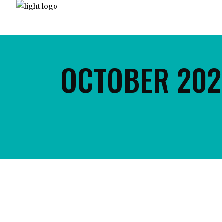
HO
OCTOBER 202