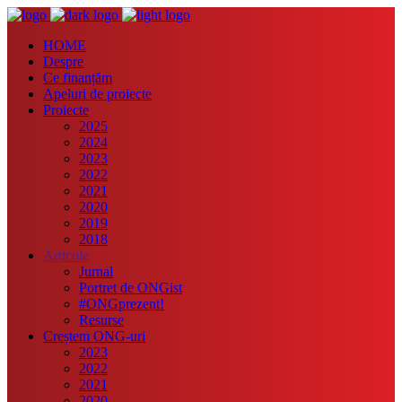
HOME
Despre
Ce finanțăm
Apeluri de proiecte
Proiecte
2025
2024
2023
2022
2021
2020
2019
2018
Articole
Jurnal
Portret de ONGist
#ONGprezent!
Resurse
Creștem ONG-uri
2023
2022
2021
2020