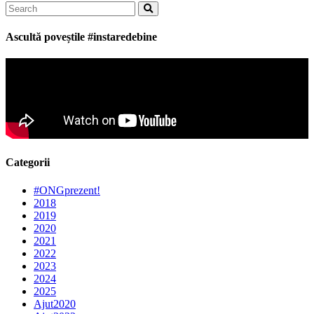
Search
for:
Ascultă poveștile #instaredebine
Categorii
#ONGprezent!
2018
2019
2020
2021
2022
2023
2024
2025
Ajut2020