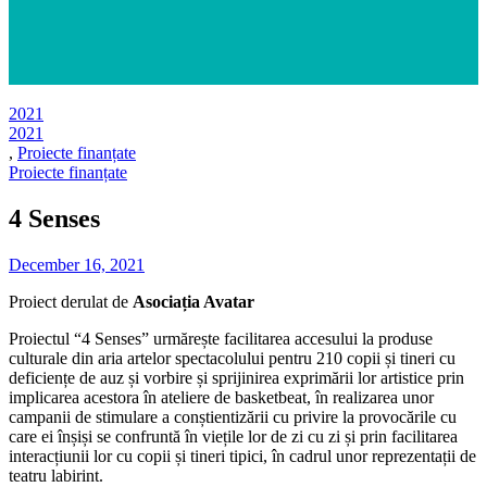
2021
2021
,
Proiecte finanțate
Proiecte finanțate
4 Senses
December 16, 2021
Proiect derulat de
Asociația Avatar
Proiectul “4 Senses” urmărește facilitarea accesului la produse
culturale din aria artelor spectacolului pentru 210 copii și tineri cu
deficiențe de auz și vorbire și sprijinirea exprimării lor artistice prin
implicarea acestora în ateliere de basketbeat, în realizarea unor
campanii de stimulare a conștientizării cu privire la provocările cu
care ei înșiși se confruntă în viețile lor de zi cu zi și prin facilitarea
interacțiunii lor cu copii și tineri tipici, în cadrul unor reprezentații de
teatru labirint.