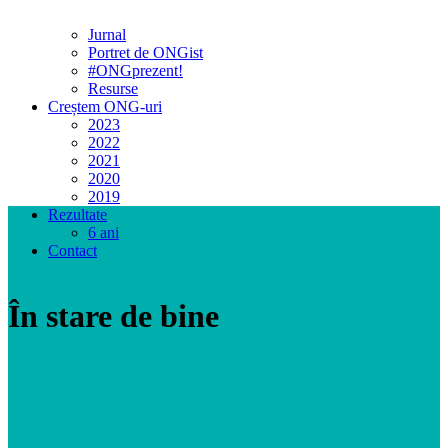
Jurnal
Portret de ONGist
#ONGprezent!
Resurse
Creștem ONG-uri
2023
2022
2021
2020
2019
Rezultate
6 ani
Contact
În stare de bine