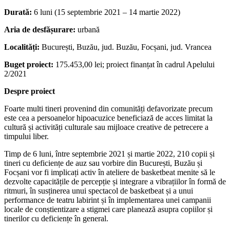
Durată:
6 luni (15 septembrie 2021 – 14 martie 2022)
Aria de desfășurare:
urbană
Localități:
București, Buzău, jud. Buzău, Focșani, jud. Vrancea
Buget proiect:
175.453,00 lei; proiect finanțat în cadrul Apelului
2/2021
Despre proiect
Foarte multi tineri provenind din comunități defavorizate precum
este cea a persoanelor hipoacuzice beneficiază de acces limitat la
cultură și activități culturale sau mijloace creative de petrecere a
timpului liber.
Timp de 6 luni, între septembrie 2021 și martie 2022, 210 copii și
tineri cu deficiențe de auz sau vorbire din București, Buzău și
Focșani vor fi implicați activ în ateliere de basketbeat menite să le
dezvolte capacitățile de percepție și integrare a vibrațiilor în formă de
ritmuri, în susținerea unui spectacol de basketbeat și a unui
performance de teatru labirint și în implementarea unei campanii
locale de conștientizare a stigmei care planează asupra copiilor și
tinerilor cu deficiențe în general.