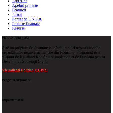
Ajut2022
Apeluri proiecte
Featured
Jurnal
Portret de ONGist
Proiecte finanțate
Resurse
#ÎNSTAREDEBINE
Este un program de finanțare ce oferă granturi nerambursabile
organizațiilor neguvernamentale din România. Programul este
susținut de Kaufland România și implementat de Fundația pentru
Dezvoltarea Societății Civile.
Vizualizați Politica GDPR!
Program susținut de
Implementat de