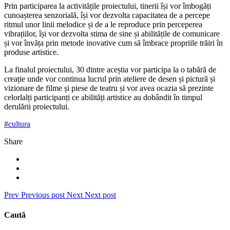
Prin participarea la activitățile proiectului, tinerii își vor îmbogăți
cunoașterea senzorială, își vor dezvolta capacitatea de a percepe
ritmul unor linii melodice și de a le reproduce prin perceperea
vibrațiilor, își vor dezvolta stima de sine și abilitățile de comunicare
și vor învăța prin metode inovative cum să îmbrace propriile trăiri în
produse artistice.
La finalul proiectului, 30 dintre aceștia vor participa la o tabără de
creație unde vor continua lucrul prin ateliere de desen și pictură și
vizionare de filme și piese de teatru și vor avea ocazia să prezinte
celorlalți participanți ce abilități artistice au dobândit în timpul
derulării proiectului.
#cultura
Share
Prev
Previous post
Next
Next post
Caută