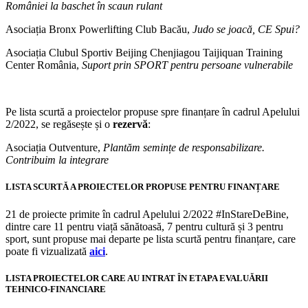
României la baschet în scaun rulant
Asociația Bronx Powerlifting Club Bacău,
Judo se joacă, CE Spui?
Asociația Clubul Sportiv Beijing Chenjiagou Taijiquan Training
Center România,
Suport prin SPORT pentru persoane vulnerabile
Pe lista scurtă a proiectelor propuse spre finanțare în cadrul Apelului
2/2022, se regăsește și o
rezervă
:
Asociația Outventure,
Plantăm semințe de responsabilizare.
Contribuim la integrare
LISTA SCURTĂ A PROIECTELOR PROPUSE PENTRU FINANȚARE
21 de proiecte primite în cadrul Apelului 2/2022 #InStareDeBine,
dintre care
11 pentru viață sănătoasă, 7 pentru cultură și 3 pentru
sport,
sunt propuse mai departe pe lista scurtă pentru finanțare, care
poate fi vizualizată
aici
.
LISTA PROIECTELOR CARE AU INTRAT ÎN ETAPA EVALUĂRII
TEHNICO-FINANCIARE