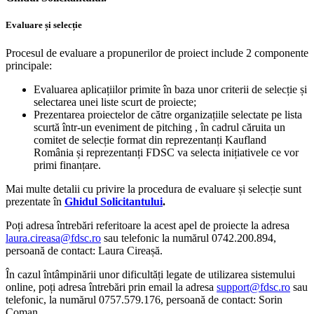
Evaluare și selecție
Procesul de evaluare a propunerilor de proiect include 2 componente
principale:
Evaluarea aplicațiilor primite în baza unor criterii de selecție și
selectarea unei liste scurt de proiecte;
Prezentarea proiectelor de către organizațiile selectate pe lista
scurtă într-un eveniment de pitching , în cadrul căruita un
comitet de selecție format din reprezentanți Kaufland
România și reprezentanți FDSC va selecta inițiativele ce vor
primi finanțare.
Mai multe detalii cu privire la procedura de evaluare și selecție sunt
prezentate în
Ghidul Solicitantului
.
Poți adresa întrebări referitoare la acest apel de proiecte la adresa
laura.cireasa@fdsc.ro
sau telefonic la numărul 0742.200.894,
persoană de contact: Laura Cireașă.
În cazul întâmpinării unor dificultăți legate de utilizarea sistemului
online, poți adresa întrebări prin email la adresa
support@fdsc.ro
sau
telefonic, la numărul 0757.579.176, persoană de contact: Sorin
Coman.