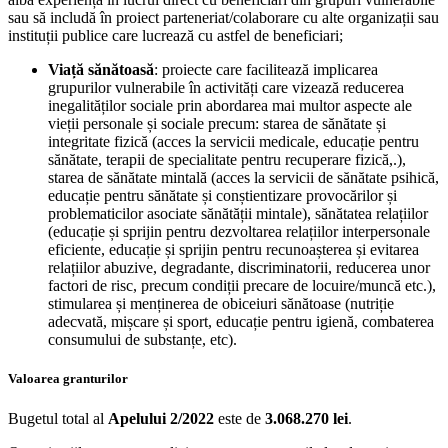
sau să includă în proiect parteneriat/colaborare cu alte organizații sau
instituții publice care lucrează cu astfel de beneficiari;
Viață sănătoasă
: proiecte care facilitează implicarea
grupurilor vulnerabile în activități care vizează reducerea
inegalităților sociale prin abordarea mai multor aspecte ale
vieții personale și sociale precum: starea de sănătate și
integritate fizică (acces la servicii medicale, educație pentru
sănătate, terapii de specialitate pentru recuperare fizică,.),
starea de sănătate mintală (acces la servicii de sănătate psihică,
educație pentru sănătate și conștientizare provocărilor și
problematicilor asociate sănătății mintale), sănătatea relațiilor
(educație și sprijin pentru dezvoltarea relațiilor interpersonale
eficiente, educație și sprijin pentru recunoașterea și evitarea
relațiilor abuzive, degradante, discriminatorii, reducerea unor
factori de risc, precum condiții precare de locuire/muncă etc.),
stimularea și menținerea de obiceiuri sănătoase (nutriție
adecvată, mișcare și sport, educație pentru igienă, combaterea
consumului de substanțe, etc).
Valoarea granturilor
Bugetul total al
Apelului
2/2022
este de
3.068.270 le
i
.