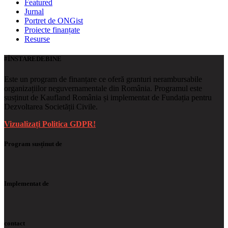
Featured
Jurnal
Portret de ONGist
Proiecte finanțate
Resurse
#ÎNSTAREDEBINE
Este un program de finanțare ce oferă granturi nerambursabile
organizațiilor neguvernamentale din România. Programul este
susținut de Kaufland România și implementat de Fundația pentru
Dezvoltarea Societății Civile.
Vizualizați Politica GDPR!
Program susținut de
Implementat de
contact