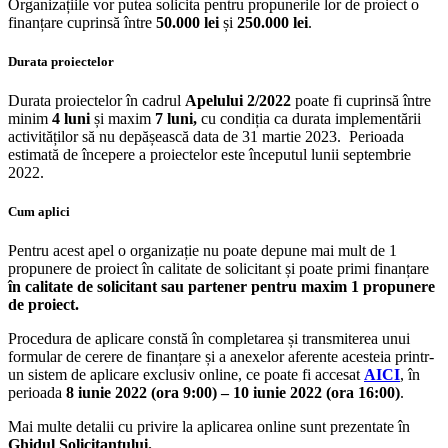
Organizațiile vor putea solicita pentru propunerile lor de proiect o
finanțare cuprinsă între
50.000
lei
și
250.000
lei
.
Durata proiectelor
Durata proiectelor în cadrul
Apelului
2/2022
poate fi cuprinsă între
minim
4 luni
și maxim
7 luni,
cu condiția ca durata implementării
activităților să nu depășească data de 31 martie 2023. Perioada
estimată de începere a proiectelor este începutul lunii septembrie
2022.
Cum aplici
Pentru acest apel o organizație nu poate depune mai mult de 1
propunere de proiect în calitate de solicitant și poate primi finanțare
în calitate de solicitant sau partener pentru maxim 1 propunere
de proiect.
Procedura de aplicare constă în completarea și transmiterea unui
formular de cerere de finanțare și a anexelor aferente acesteia printr-
un sistem de aplicare exclusiv online, ce poate fi accesat
AICI
, în
perioada
8 iunie 2022 (ora 9:00) – 10 iunie 2022 (ora 16:00)
.
Mai multe detalii cu privire la aplicarea online sunt prezentate în
Ghidul Solicitantului.