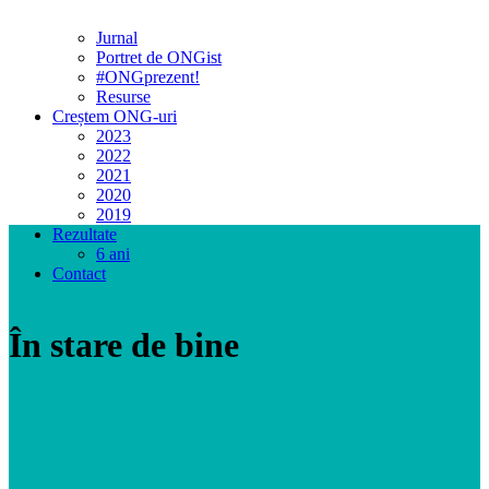
Jurnal
Portret de ONGist
#ONGprezent!
Resurse
Creștem ONG-uri
2023
2022
2021
2020
2019
Rezultate
6 ani
Contact
În stare de bine