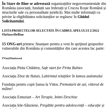
În Stare de Bine
se adresează
organizațiilor neguvernamentale din
România (asociații, fundații sau federații și Crucea Roșie Română și
structurile sale cu personalitate juridică). Mai multe informații cu
privire la eligibilitatea solicitanților se regăsesc în
Ghidul
Solicitantului
.
LISTA PROIECTELOR SELECTATE ÎN CADRUL APELULUI 2/2022
#InStareDeBine
15 ONG-uri
primesc finanțare pentru a veni în sprijinul grupurilor
vulnerabile din România și comunităților din care acestea fac parte:
#ViațăSănătoasă
Asociația Pirita Children,
Safe start for Pirita Babies
Asociația Zbor de fluturi,
Labirintul relațiilor în lumea autismului
Fundația pentru copii Șansa la Viitor,
Prematurii de azi, viitorul de
mâine!
Asociația Entuziart –
Art Terapie, Inimi Deschise
Asociația Iele-Sânziene,
Pregătite pentru adolescență – educație și