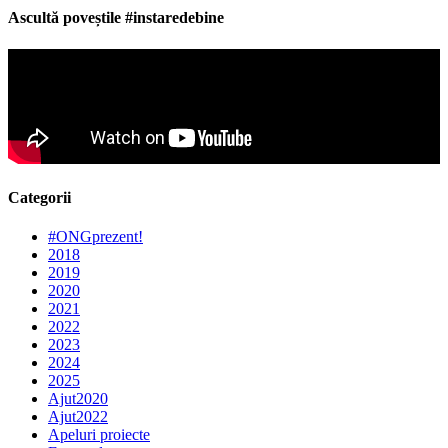
Ascultă poveștile #instaredebine
Categorii
#ONGprezent!
2018
2019
2020
2021
2022
2023
2024
2025
Ajut2020
Ajut2022
Apeluri proiecte