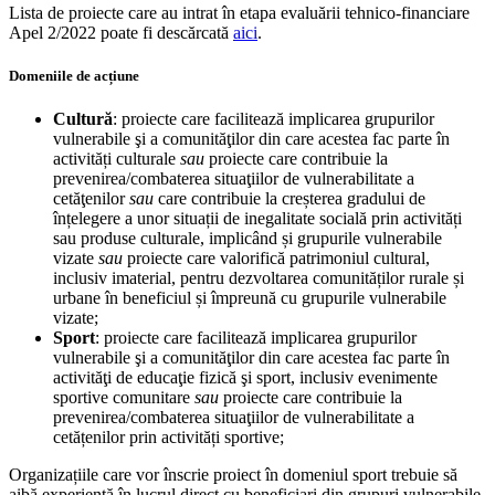
Lista de proiecte care au intrat în etapa evaluării tehnico-financiare
Apel 2/2022 poate fi descărcată
aici
.
Domeniile de acțiune
Cultură
: proiecte care facilitează implicarea grupurilor
vulnerabile şi a comunităţilor din care acestea fac parte în
activități culturale
sau
proiecte care contribuie la
prevenirea/combaterea situaţiilor de vulnerabilitate a
cetăţenilor
sau
care contribuie la creșterea gradului de
înțelegere a unor situații de inegalitate socială prin activități
sau produse culturale, implicând și grupurile vulnerabile
vizate
sau
proiecte care valorifică patrimoniul cultural,
inclusiv imaterial, pentru dezvoltarea comunităților rurale și
urbane în beneficiul și împreună cu grupurile vulnerabile
vizate;
Sport
: proiecte care facilitează implicarea grupurilor
vulnerabile şi a comunităţilor din care acestea fac parte în
activităţi de educaţie fizică şi sport, inclusiv evenimente
sportive comunitare
sau
proiecte care contribuie la
prevenirea/combaterea situaţiilor de vulnerabilitate a
cetățenilor prin activități sportive;
Organizațiile care vor înscrie proiect în domeniul sport trebuie să
aibă experiență în lucrul direct cu beneficiari din grupuri vulnerabile