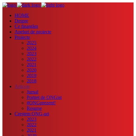
HOME
Despre
Ce finanțăm
Apeluri de proiecte
Proiecte
2025
2024
2023
2022
2021
2020
2019
2018
Articole
Jurnal
Portret de ONGist
#ONGprezent!
Resurse
Creștem ONG-uri
2023
2022
2021
2020