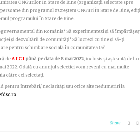
nitatea ONGurilor În Stare de Bine (organizații selectate spre
, persoane din programul #Creștem ONGuri În Stare de Bine, ediț
temul programului În Stare de Bine.
 neguvernamental din România? Să experimentezi și să împărtășeșt
ției și dezvoltării de comunități? Să lucrezi cu tine și să-ți
nuare pentru schimbare socială în comunitatea ta?
ră de
A I C I
până pe data de 8 mai 2022
, inclusiv și așteaptă de la 
mai 2022. Odată cu anunțul selecției vom reveni cu mai multe
a către cei selectați.
pentru întrebări/ neclarități sau orice alte nedumeriri la
fdsc.ro
Share