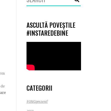
for:
ASCULTĂ POVEȘTILE
#INSTAREDEBINE
vem
CATEGORII
 de
tare
#ONGprezent!