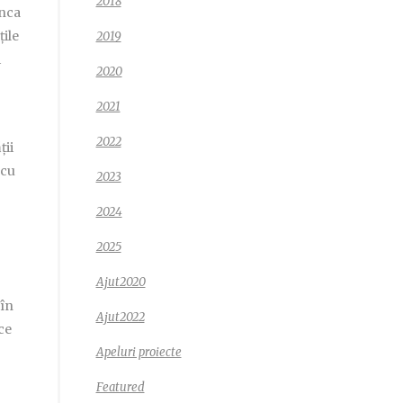
2018
unca
țile
2019
i
2020
2021
2022
ții
 cu
2023
2024
2025
Ajut2020
 în
Ajut2022
ce
Apeluri proiecte
Featured