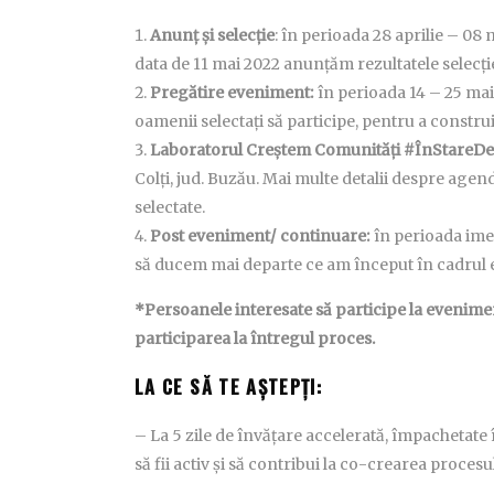
Anunț și selecție
: în perioada 28 aprilie – 08
data de 11 mai 2022 anunțăm rezultatele selecție
Pregătire eveniment:
în perioada 14 – 25 mai
oamenii selectați să participe, pentru a constr
Laboratorul Creștem Comunități #ÎnStareDe
Colți, jud. Buzău. Mai multe detalii despre age
selectate.
Post eveniment/ continuare:
în perioada ime
să ducem mai departe ce am început în cadrul 
*Persoanele interesate să participe la evenime
participarea la întregul proces.
LA CE SĂ TE AȘTEPȚI:
– La 5 zile de învățare accelerată, împachetate 
să fii activ și să contribui la co-crearea procesu