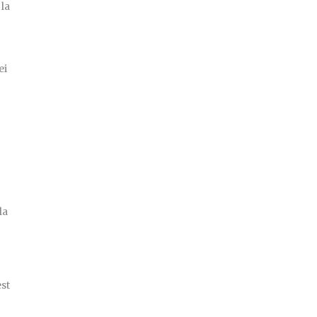
 la
ei
la
est