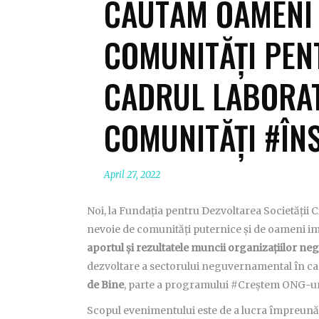
CĂUTĂM OAMENI
COMUNITĂȚI PENT
CADRUL LABORA
COMUNITĂȚI #ÎN
April 27, 2022
Noi, la Fundația pentru Dezvoltarea Societății C
nevoie de comunități puternice și de oameni i
aportul și rezultatele muncii organizațiilor 
dezvoltare a sectorului neguvernamental în ca
de Bine
, parte a programului #Creștem ONG-ur
Scopul evenimentului este de a lucra împreun