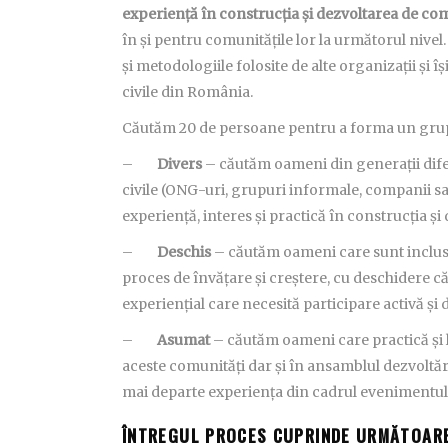
experiență în construcția și dezvoltarea de com
în și pentru comunitățile lor la următorul nivel.
și metodologiile folosite de alte organizații și îș
civile din România.
Căutăm 20 de persoane pentru a forma un gru
–
Divers
– căutăm oameni din generații diferite
civile (ONG-uri, grupuri informale, companii sau 
experiență, interes și practică în construcția ș
–
Deschis
– căutăm oameni care sunt inclusiv
proces de învățare și creștere, cu deschidere că
experiențial care necesită participare activă și
–
Asumat
– căutăm oameni care practică și lu
aceste comunități dar și în ansamblul dezvoltării
mai departe experiența din cadrul evenimentul
ÎNTREGUL PROCES CUPRINDE URMĂTOARE