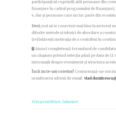
participanți să cuprindă atât persoane din comu
finanțare în cadrul programului de finanțare)
4, dar și persoane care nu fac parte din ecosis
Deci,
vrei să te conectezi mai bine la sectorul
diferite metode și tehnici de abordare a construc
(re)întărești motivația de a contribui în conti
Atunci completează formularul de candidatu
un răspuns privind selecția până pe data de 11 
informații despre eveniment și structura acestui
Încă nu te-am convins?
Contactează-ne oricând 
următoarea adresă de email:
vlad.dumitrescu@
#CreștemONGuri
,
laborator