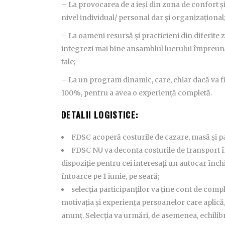
– La provocarea de a ieși din zona de confort și 
nivel individual/ personal dar și organizațional
– La oameni resursă și practicieni din diferite z
integrezi mai bine ansamblul lucrului împreună, 
tale;
– La un program dinamic, care, chiar dacă va fi 
100%, pentru a avea o experiență completă.
DETALII LOGISTICE:
FDSC acoperă costurile de cazare, masă și p
FDSC NU va deconta costurile de transport î
dispoziție pentru cei interesați un autocar înch
întoarce pe 1 iunie, pe seară;
selecția participanților va ține cont de com
motivația și experiența persoanelor care aplică,
anunț. Selecția va urmări, de asemenea, echilib