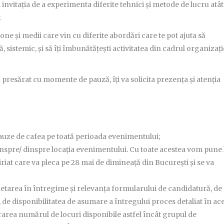
invitația de a experimenta diferite tehnici și metode de lucru atât
;
one și medii care vin cu diferite abordări care te pot ajuta să
sistemic, și să îți îmbunătățești activitatea din cadrul organizați
presărat cu momente de pauză, îți va solicita prezența și atenția
auze de cafea pe toată perioada evenimentului;
nspre/ dinspre locația evenimentului. Cu toate acestea vom pune 
iriat care va pleca pe 28 mai de dimineață din București și se va
pletarea în întregime și relevanța formularului de candidatură, de
 de disponibilitatea de asumare a întregului proces detaliat în ac
rarea numărul de locuri disponibile astfel încât grupul de