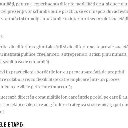
unități,
pentru a experimenta diferite modalități de a-și duce m
 Cei prezenți vor schimba bune practici, se vor inspira din activită
i vor întări și înmulți conexiunile în interiorul sectorului societăți
p:
, din diferite regiuni ale țării și din diferite sectoare ale societă
instituții publice, freelanceri, antreprenori, artiști și nu numai),
i dezvoltarea de comunități;
i în practicile și abordările lor, cu preocupare față de propriul
tre colaborare, cu flexibilitate către implicare într-un proces
 dincolo de zilele petrecute împreună;
crează direct în comunitățile lor, care înțeleg rolul pe care îl au
 societății civile, care au gândire strategică și sistemică și pot du
ui.
LE ETAPE: