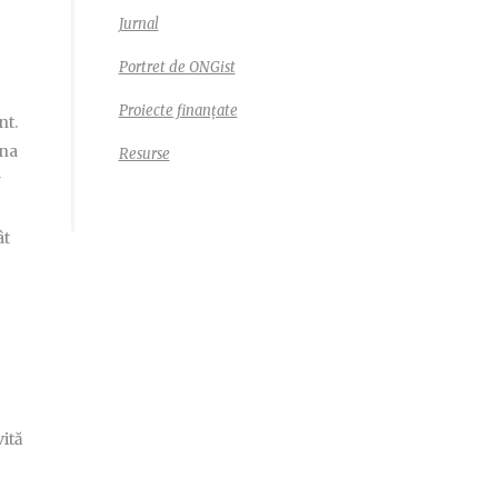
Jurnal
Portret de ONGist
Proiecte finanțate
nt.
una
Resurse
r
ât
vită