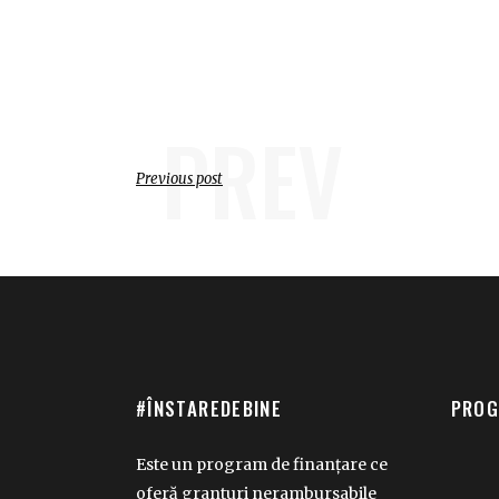
PREV
Previous post
#ÎNSTAREDEBINE
PROG
Este un program de finanțare ce
oferă granturi nerambursabile