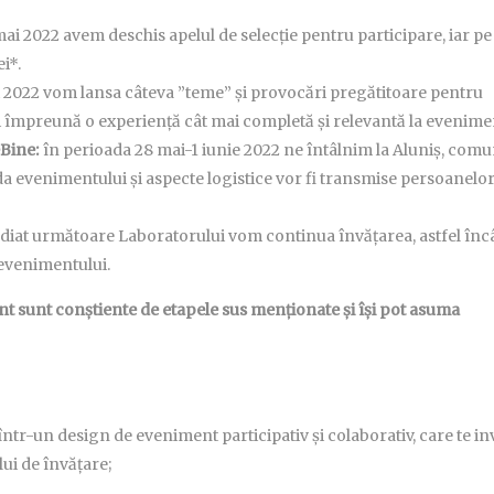
 mai 2022 avem deschis apelul de selecție pentru participare, iar pe
i*.
 2022 vom lansa câteva ”teme” și provocări pregătitoare pentru
ui împreună o experiență cât mai completă și relevantă la evenime
Bine:
în perioada 28 mai-1 iunie 2022 ne întâlnim la
Aluniș, com
nda evenimentului și aspecte logistice vor fi transmise persoanelo
diat următoare Laboratorului vom continua învățarea, astfel înc
evenimentului.
nt sunt conștiente de etapele sus menționate și își pot asuma
într-un design de eveniment participativ și colaborativ, care te in
lui de învățare;