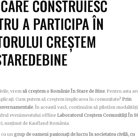
 CARE CONSTRUIESC
RU A PARTICIPA ÎN
TORULUI CREȘTEM
STAREDEBINE
ivile, vrem
să creștem o Românie În Stare de Bine
. Pentru asta a
mplicați. Cum putem să creștem implicarea în comunitate?
Prin
neguvernamentale
. În această vară, continuăm să pilotăm modalități
drul evenimentului offline
Laboratorul Creștem Comunități În S
i, susținut de Kaufland România.
ă cu un
grup de oameni pasionați de lucru în societatea civilă, cu