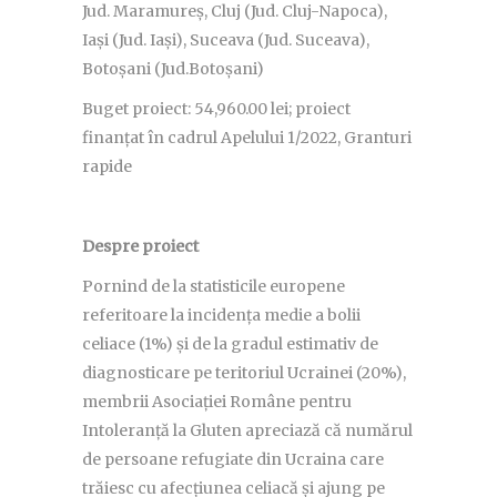
Jud. Maramureș, Cluj (Jud. Cluj-Napoca),
Iași (Jud. Iași), Suceava (Jud. Suceava),
Botoșani (Jud.Botoșani)
Buget proiect: 54,960.00 lei; proiect
finanțat în cadrul Apelului 1/2022, Granturi
rapide
Despre proiect
Pornind de la statisticile europene
referitoare la incidența medie a bolii
celiace (1%) și de la gradul estimativ de
diagnosticare pe teritoriul Ucrainei (20%),
membrii Asociației Române pentru
Intoleranță la Gluten apreciază că numărul
de persoane refugiate din Ucraina care
trăiesc cu afecțiunea celiacă și ajung pe