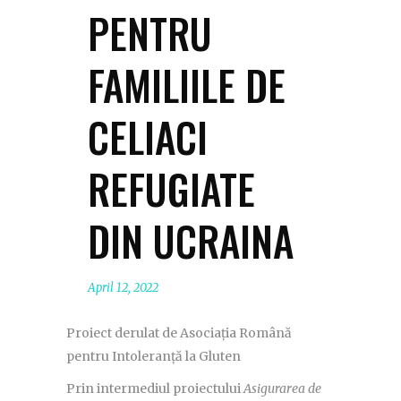
PENTRU
FAMILIILE DE
CELIACI
REFUGIATE
DIN UCRAINA
April 12, 2022
Proiect derulat de Asociația Română
pentru Intoleranță la Gluten
Prin intermediul proiectului
Asigurarea de