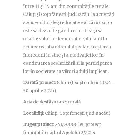
între 11 și 15 ani din comunitățile rurale
Căiuți și Coțofănești, jud Bacău, la activități
socio-culturale și educative al căror scop
este să dezvolte gândirea critică și să
insufle valorile democratice, ducând la
reducerea abandonului școlar, creșterea
încrederii în sine și a motivației lor în
continuarea școlarizării și la participarea
lor în societate ca viitori adulți implicați.
Durată proiect
: 8 luni (1 septembrie 2024 –
30 aprilie 2025)
Aria de desfășurare
: rurală
Localități
: Căiuți, Coțofenești (jud Bacău)
Buget proiect
: 241,500.00 lei; proiect
finanțat în cadrul Apelului 2/2024