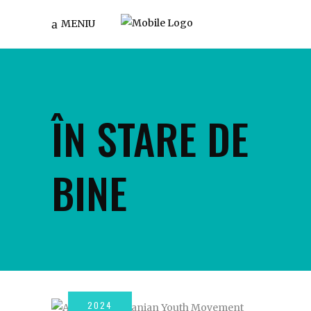
MENIU
ÎN STARE DE
BINE