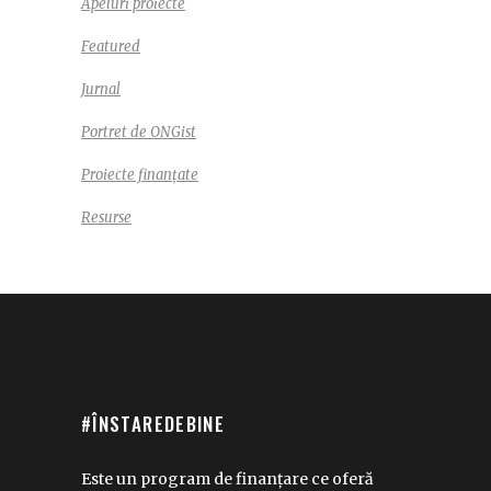
Apeluri proiecte
Featured
Jurnal
Portret de ONGist
Proiecte finanțate
Resurse
#ÎNSTAREDEBINE
Este un program de finanțare ce oferă