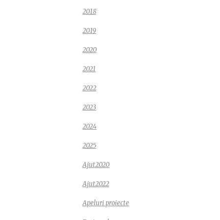
2018
- persoane
2019
tate
,
ANCAR
ia Națională
2020
ulți cu Autism
2021
2022
2023
2024
 ÎN
2025
Ajut2020
roiect derulat
Ajut2022
trul Comunitar
Apeluri proiecte
mediul