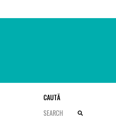
ARTICOLE
CREȘTEM ONG-URI
REZULTATE
CONTACT
CAUTĂ
Search