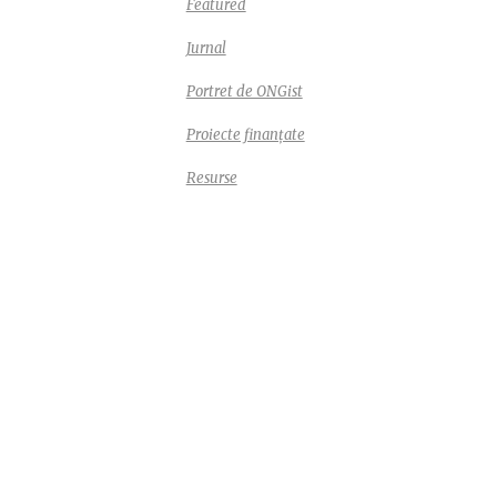
 pași în
Featured
t personalizat
Jurnal
 etnie romă și
muna Bunești,
Portret de ONGist
ociația Centrul
Proiecte finanțate
dorește să
ața a 50 de
Resurse
i, mame și copiii
tuit la
Comunitar Viscri
,
ranță