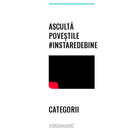
for:
 AUTISM –
ZIBILE ÎN
ASCULTĂ
E
POVEȘTILE
roiect derulat
#INSTAREDEBINE
onală pentru
 Autism din
ași Prin
tului Adulții cu
 vizibile în
ația Națională
ulți cu Autism
a Iași își
CATEGORII
 capacității
A prin acces la
ice adaptate
#ONGprezent!