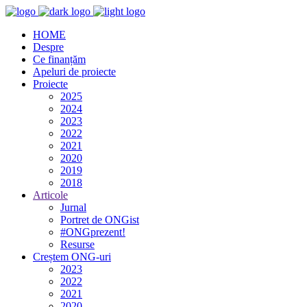
HOME
Despre
Ce finanțăm
Apeluri de proiecte
Proiecte
2025
2024
2023
2022
2021
2020
2019
2018
Articole
Jurnal
Portret de ONGist
#ONGprezent!
Resurse
Creștem ONG-uri
2023
2022
2021
2020