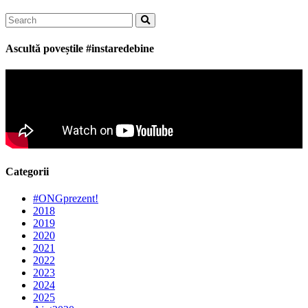
Search
for:
Ascultă poveștile #instaredebine
Categorii
#ONGprezent!
2018
2019
2020
2021
2022
2023
2024
2025