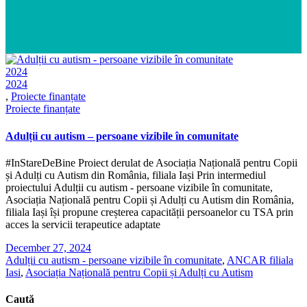
2024
2024
,
Proiecte finanțate
Proiecte finanțate
Adulții cu autism – persoane vizibile în comunitate
#InStareDeBine Proiect derulat de Asociația Națională pentru Copii
și Adulți cu Autism din România, filiala Iași Prin intermediul
proiectului Adulții cu autism - persoane vizibile în comunitate,
Asociația Națională pentru Copii și Adulți cu Autism din România,
filiala Iași își propune creșterea capacității persoanelor cu TSA prin
acces la servicii terapeutice adaptate
December 27, 2024
Adulții cu autism - persoane vizibile în comunitate
,
ANCAR filiala
Iasi
,
Asociația Națională pentru Copii și Adulți cu Autism
Caută