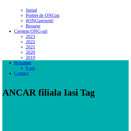
Jurnal
Portret de ONGist
#ONGprezent!
Resurse
Creștem ONG-uri
2023
2022
2021
2020
2019
Rezultate
6 ani
Contact
ANCAR filiala Iasi Tag