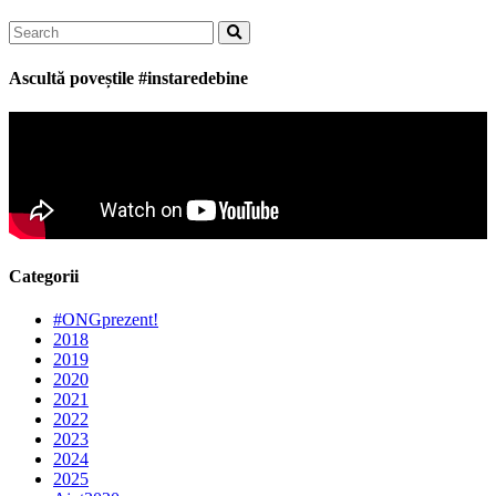
Search
for:
Ascultă poveștile #instaredebine
Categorii
#ONGprezent!
2018
2019
2020
2021
2022
2023
2024
2025