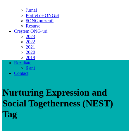
Jurnal
Portret de ONGist
#ONGprezent!
Resurse
Creștem ONG-uri
2023
2022
2021
2020
2019
Rezultate
6 ani
Contact
Nurturing Expression and
Social Togetherness (NEST)
Tag