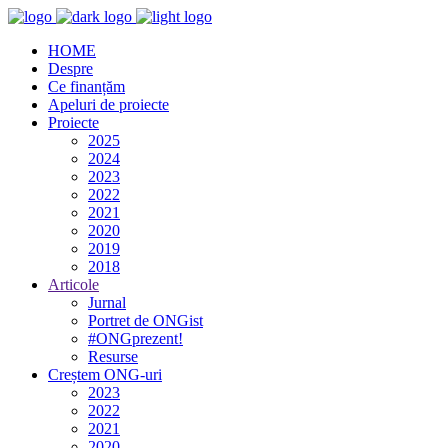
HOME
Despre
Ce finanțăm
Apeluri de proiecte
Proiecte
2025
2024
2023
2022
2021
2020
2019
2018
Articole
Jurnal
Portret de ONGist
#ONGprezent!
Resurse
Creștem ONG-uri
2023
2022
2021
2020