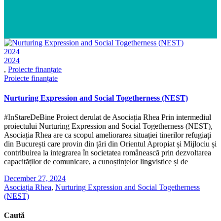
2024
2024
,
Proiecte finanțate
Proiecte finanțate
Nurturing Expression and Social Togetherness (NEST)
#InStareDeBine Proiect derulat de Asociația Rhea Prin intermediul
proiectului Nurturing Expression and Social Togetherness (NEST),
Asociația Rhea are ca scopul ameliorarea situației tinerilor refugiați
din București care provin din țări din Orientul Apropiat și Mijlociu și
contribuirea la integrarea în societatea românească prin dezvoltarea
capacităților de comunicare, a cunoștințelor lingvistice și de
December 27, 2024
Asociația Rhea
,
Nurturing Expression and Social Togetherness
(NEST)
Caută