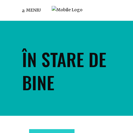
MENIU
ÎN STARE DE
BINE