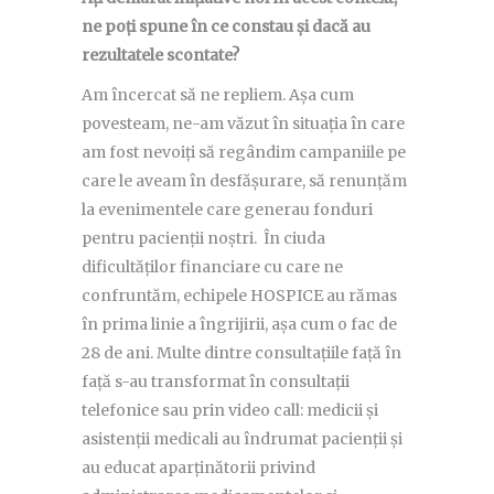
ne poți spune în ce constau și dacă au
rezultatele scontate?
Am încercat să ne repliem. Așa cum
povesteam, ne-am văzut în situația în care
am fost nevoiți să regândim campaniile pe
care le aveam în desfășurare, să renunțăm
la evenimentele care generau fonduri
pentru pacienții noștri. În ciuda
dificultăților financiare cu care ne
confruntăm, echipele HOSPICE au rămas
în prima linie a îngrijirii, așa cum o fac de
28 de ani. Multe dintre consultațiile față în
față s-au transformat în consultații
telefonice sau prin video call: medicii și
asistenții medicali au îndrumat pacienții și
au educat aparținătorii privind