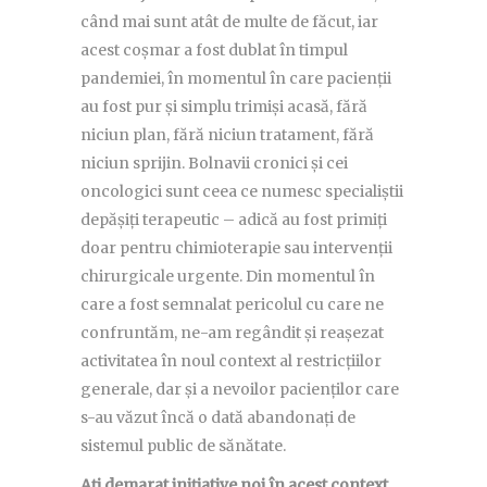
când mai sunt atât de multe de făcut, iar
acest coșmar a fost dublat în timpul
pandemiei, în momentul în care pacienții
au fost pur și simplu trimiși acasă, fără
niciun plan, fără niciun tratament, fără
niciun sprijin. Bolnavii cronici și cei
oncologici sunt ceea ce numesc specialiștii
depășiți terapeutic – adică au fost primiți
doar pentru chimioterapie sau intervenții
chirurgicale urgente. Din momentul în
care a fost semnalat pericolul cu care ne
confruntăm, ne-am regândit și reașezat
activitatea în noul context al restricțiilor
generale, dar și a nevoilor pacienților care
s-au văzut încă o dată abandonați de
sistemul public de sănătate.
Ați demarat inițiative noi în acest context,