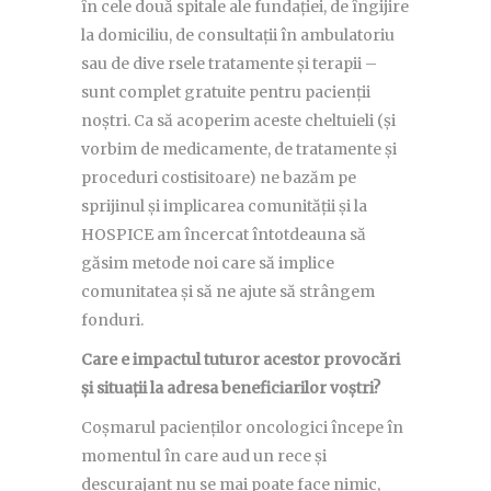
în cele două spitale ale fundației, de îngijire
la domiciliu, de consultații în ambulatoriu
sau de dive rsele tratamente și terapii –
sunt complet gratuite pentru pacienții
noștri. Ca să acoperim aceste cheltuieli (și
vorbim de medicamente, de tratamente și
proceduri costisitoare) ne bazăm pe
sprijinul și implicarea comunității și la
HOSPICE am încercat întotdeauna să
găsim metode noi care să implice
comunitatea și să ne ajute să strângem
fonduri.
Care e impactul tuturor acestor provocări
și situații la adresa beneficiarilor voștri?
Coșmarul pacienților oncologici începe în
momentul în care aud un rece și
descurajant nu se mai poate face nimic,