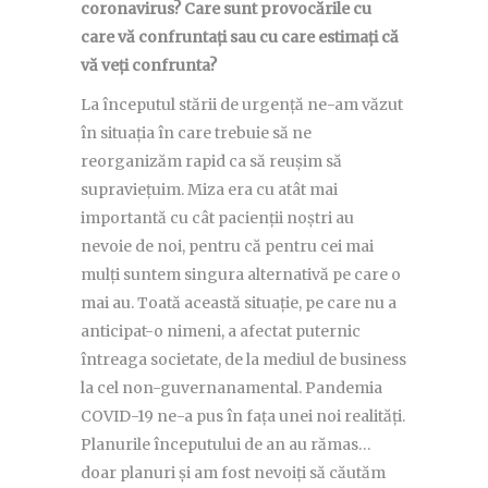
coronavirus? Care sunt provocările cu
care vă confruntați sau cu care estimați că
vă veți confrunta?
La începutul stării de urgență ne-am văzut
în situația în care trebuie să ne
reorganizăm rapid ca să reușim să
supraviețuim. Miza era cu atât mai
importantă cu cât pacienții noștri au
nevoie de noi, pentru că pentru cei mai
mulți suntem singura alternativă pe care o
mai au. Toată această situație, pe care nu a
anticipat-o nimeni, a afectat puternic
întreaga societate, de la mediul de business
la cel non-guvernanamental. Pandemia
COVID-19 ne-a pus în fața unei noi realități.
Planurile începutului de an au rămas…
doar planuri și am fost nevoiți să căutăm