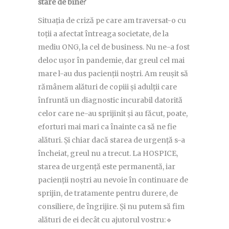
stare de bine?
Situația de criză pe care am traversat-o cu
toții a afectat întreaga societate, de la
mediu ONG, la cel de business. Nu ne-a fost
deloc ușor în pandemie, dar greul cel mai
mare l-au dus pacienții noștri. Am reușit să
rămânem alături de copiii și adulții care
înfruntă un diagnostic incurabil datorită
celor care ne-au sprijinit și au făcut, poate,
eforturi mai mari ca înainte ca să ne fie
alături. Și chiar dacă starea de urgență s-a
încheiat, greul nu a trecut. La HOSPICE,
starea de urgență este permanentă, iar
pacienții noștri au nevoie în continuare de
sprijin, de tratamente pentru durere, de
consiliere, de îngrijire. Și nu putem să fim
alături de ei decât cu ajutorul vostru:🔹