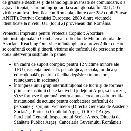
de granițele deschise și de tehnologiile avansate de comunicare, s-a
agravat treptat, stârnind îngrijorări la scară globală. În 2021, 505
victime au fost identificate în România, dintre care 282 copii (Sursa:
ANITP). Potrivit Comisiei Europene, 2880 dintre victimele
identificate la nivelul UE (locul 2) proveneau din România.
Proiectul Împreună pentru Protecția Copiilor: Abordare
Interinstituțională în Combaterea Traficului de Minori, derulat de
Asociația Reaching Out, vine în întâmpinarea provocărilor cu care
se confruntă copiii și tinerii, victime ale traficului de persoane prin
două intervenții susținute în paralel:
un cadru de suport complex pentru 12 victime minore ale
TFU (asistență medicală, psihologică, socială, juridică și
educațională), pentru a facilita depășirea traumelor și
reintegrarea în societate)
înființarea unui grup interinstituțional de lucru și de formare
prin care instituții cheie la nivelul județului Argeș să lucreze și
să se formeze împreună pentru a putea crea un cadru multi-
instituțional de acțiune pentru combaterea traficului de
persoane și sprijinul victimelor (Direcția Generală de Asistență
Socială și Protecția Copilului Argeș, DIICOT Argeș,
Parchetul General, Inspectoratul Școlar Argeș, Direcția de
Sănătate Publică Argeș, Cancelaria Guvernului României)