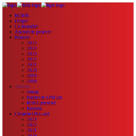
HOME
Despre
Ce finanțăm
Apeluri de proiecte
Proiecte
2025
2024
2023
2022
2021
2020
2019
2018
Articole
Jurnal
Portret de ONGist
#ONGprezent!
Resurse
Creștem ONG-uri
2023
2022
2021
2020