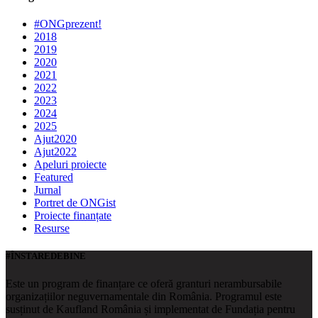
#ONGprezent!
2018
2019
2020
2021
2022
2023
2024
2025
Ajut2020
Ajut2022
Apeluri proiecte
Featured
Jurnal
Portret de ONGist
Proiecte finanțate
Resurse
#ÎNSTAREDEBINE
Este un program de finanțare ce oferă granturi nerambursabile
organizațiilor neguvernamentale din România. Programul este
susținut de Kaufland România și implementat de Fundația pentru