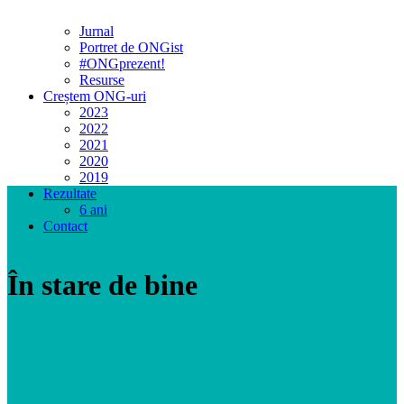
Jurnal
Portret de ONGist
#ONGprezent!
Resurse
Creștem ONG-uri
2023
2022
2021
2020
2019
Rezultate
6 ani
Contact
În stare de bine