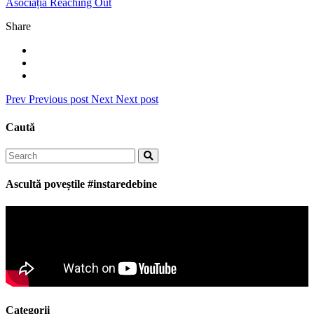
Asociația Reaching Out
Share
Prev
Previous post
Next
Next post
Caută
Search
for:
Ascultă poveștile #instaredebine
Categorii