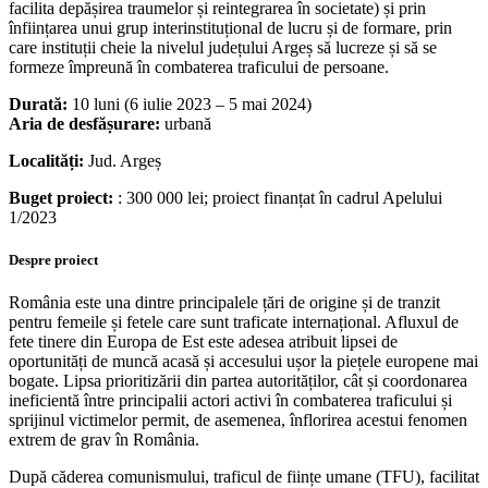
facilita depășirea traumelor și reintegrarea în societate) și prin
înființarea unui grup interinstituțional de lucru și de formare, prin
care instituții cheie la nivelul județului Argeș să lucreze și să se
formeze împreună în combaterea traficului de persoane.
Durată:
10 luni (6 iulie 2023 – 5 mai 2024)
Aria de desfășurare:
urbană
Localități:
Jud. Argeș
Buget proiect:
: 300 000 lei; proiect finanțat în cadrul Apelului
1/2023
Despre proiect
România este una dintre principalele țări de origine și de tranzit
pentru femeile și fetele care sunt traficate internațional. Afluxul de
fete tinere din Europa de Est este adesea atribuit lipsei de
oportunități de muncă acasă și accesului ușor la piețele europene mai
bogate. Lipsa prioritizării din partea autorităților, cât și coordonarea
ineficientă între principalii actori activi în combaterea traficului și
sprijinul victimelor permit, de asemenea, înflorirea acestui fenomen
extrem de grav în România.
După căderea comunismului, traficul de ființe umane (TFU), facilitat