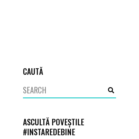
Down, în activități sportive (caiac și
barcă Dragon) și educative (nutriție
și
July 27, 2023
Asociația Club Sportiv Nautic Titanii
CAUTĂ
Search
for:
ASCULTĂ POVEȘTILE
#INSTAREDEBINE