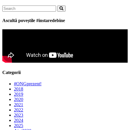
Search
for:
Ascultă poveștile #instaredebine
Categorii
#ONGprezent!
2018
2019
2020
2021
2022
2023
2024
2025