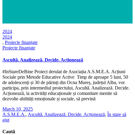
2024
2024
,
Proiecte finanțate
Proiecte finanțate
Ascultă. Analizează. Decide. Acționează
#InStareDeBine Proiect derulat de Asociația A.S.M.E.A. Acțiuni
Sociale prin Metode Educative Active Timp de aproape 5 luni, 50
de adolescenți și 30 de părinți din Ocna Mureș, județul Alba, vor
participa, prin intermediul proiectului, Ascultă. Analizează. Decide.
Acționează, la activități educaționale și comunitare menite să
dezvolte abilități emoționale și sociale, să prevină
March 10, 2025
A.S.M.E.A.
,
Ascultă. Analizează. Decide. Acționează
,
În stare să
ajut
Caută