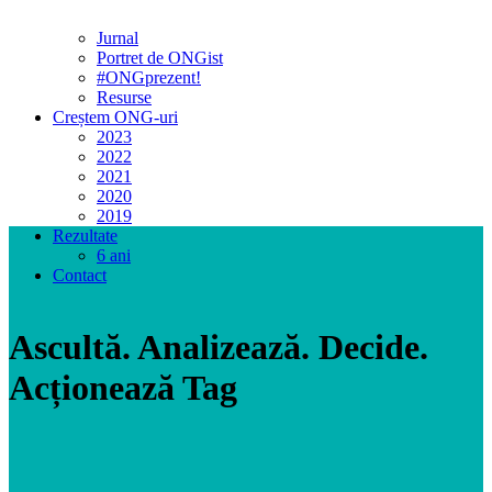
Jurnal
Portret de ONGist
#ONGprezent!
Resurse
Creștem ONG-uri
2023
2022
2021
2020
2019
Rezultate
6 ani
Contact
Ascultă. Analizează. Decide.
Acționează Tag