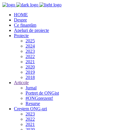
HOME
Despre
Ce finanțăm
Apeluri de proiecte
Proiecte
2025
2024
2023
2022
2021
2020
2019
2018
Articole
Jurnal
Portret de ONGist
#ONGprezent!
Resurse
Creștem ONG-uri
2023
2022
2021
2020