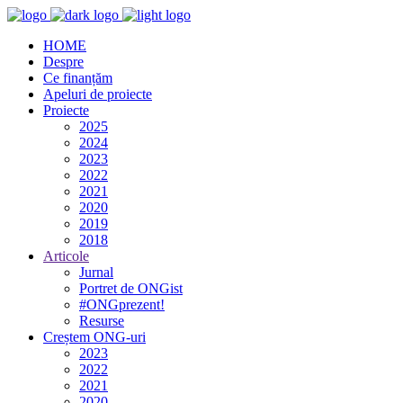
HOME
Despre
Ce finanțăm
Apeluri de proiecte
Proiecte
2025
2024
2023
2022
2021
2020
2019
2018
Articole
Jurnal
Portret de ONGist
#ONGprezent!
Resurse
Creștem ONG-uri
2023
2022
2021
2020