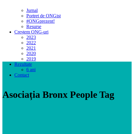
Jurnal
Portret de ONGist
#ONGprezent!
Resurse
Creștem ONG-uri
2023
2022
2021
2020
2019
Rezultate
6 ani
Contact
Asociația Bronx People Tag