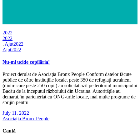
2022
2022
,
Ajut2022
Ajut2022
Nu-mi ucide copilăria!
Proiect derulat de Asociația Bronx People Conform datelor făcute
publice de către instituțiile locale, peste 350 de refugiați ucraineni
(dintre care peste 250 copii) au solicitat azil pe teritoriul municipiului
Bacău de la începutul războiului din Ucraina. Autoritățile au
demarat, în parteneriat cu ONG-urile locale, mai multe programe de
sprijin pentru
July 11, 2022
Asociația Bronx People
Caută