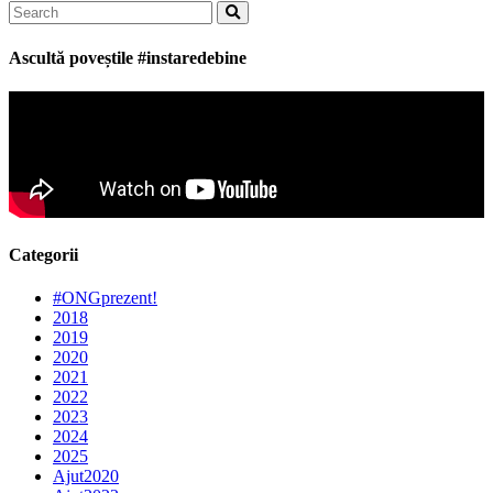
Search
for:
Ascultă poveștile #instaredebine
Categorii
#ONGprezent!
2018
2019
2020
2021
2022
2023
2024
2025
Ajut2020