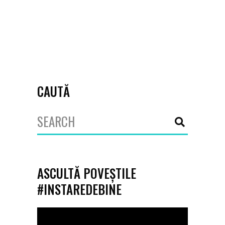
April 12, 2022
ajut
,
Asociația Red Panda
,
În stare să
ajut
CAUTĂ
Search
for:
ASCULTĂ POVEȘTILE
#INSTAREDEBINE