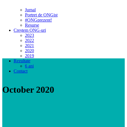
Jurnal
Portret de ONGist
#ONGprezent!
Resurse
Creștem ONG-uri
2023
2022
2021
2020
2019
Rezultate
6 ani
Contact
October 2020