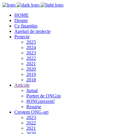
HOME
Despre
Ce finanțăm
Apeluri de proiecte
Proiecte
2025
2024
2023
2022
2021
2020
2019
2018
Articole
Jurnal
Portret de ONGist
#ONGprezent!
Resurse
Creștem ONG-uri
2023
2022
2021
2020