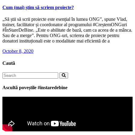
Cum (mai) știm să scriem proiecte?
„Să știi să scrii proiecte este esențial în lumea ONG”, spune Vlad,
trainer, facilitator și coordonator al programului #CreștemONGuri
#ÎnStareDeBine. „Este o abilitate de bază, cam ca aceea de a mânca.
Sau de a merge”. Pentru ONG-uri, scrierea de proiecte pentru
donatori instituționali este o modalitate mai eficientă de a
October 8, 2020
Caută
Search
for:
Ascultă poveștile #instaredebine