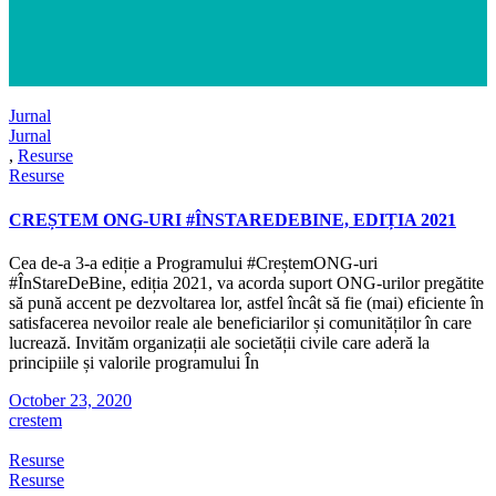
Jurnal
Jurnal
,
Resurse
Resurse
CREȘTEM ONG-URI #ÎNSTAREDEBINE, EDIȚIA 2021
Cea de-a 3-a ediție a Programului #CreștemONG-uri
#ÎnStareDeBine, ediția 2021, va acorda suport ONG-urilor pregătite
să pună accent pe dezvoltarea lor, astfel încât să fie (mai) eficiente în
satisfacerea nevoilor reale ale beneficiarilor și comunităților în care
lucrează. Invităm organizații ale societății civile care aderă la
principiile și valorile programului În
October 23, 2020
crestem
Resurse
Resurse