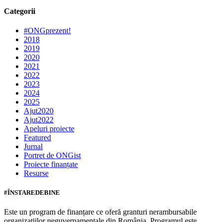
Categorii
#ONGprezent!
2018
2019
2020
2021
2022
2023
2024
2025
Ajut2020
Ajut2022
Apeluri proiecte
Featured
Jurnal
Portret de ONGist
Proiecte finanțate
Resurse
#ÎNSTAREDEBINE
Este un program de finanțare ce oferă granturi nerambursabile
organizațiilor neguvernamentale din România. Programul este