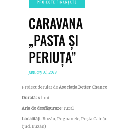
CARAVANA
„PASTA ȘI
PERIUȚA”
January 31, 2019
Proiect derulat de
Asociația Better Chance
Durată:
4 luni
Aria de desfășurare:
rural
Localități:
Buzău, Pogoanele, Poşta Câlnău
(jud. Buzău)