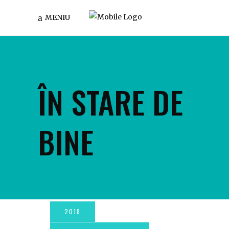
MENIU
ÎN STARE DE
BINE