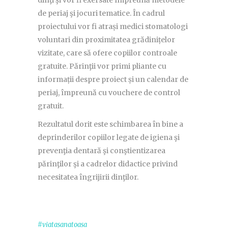
dinţi şi vor fi exersate împreună metodele
de periaj şi jocuri tematice. În cadrul
proiectului vor fi atrași medici stomatologi
voluntari din proximitatea grădinițelor
vizitate, care să ofere copiilor controale
gratuite. Părinţii vor primi pliante cu
informații despre proiect și un calendar de
periaj, împreună cu vouchere de control
gratuit.
Rezultatul dorit este schimbarea în bine a
deprinderilor copiilor legate de igiena şi
prevenţia dentară şi conştientizarea
părinţilor şi a cadrelor didactice privind
necesitatea îngrijirii dinţilor.
#viatasanatoasa