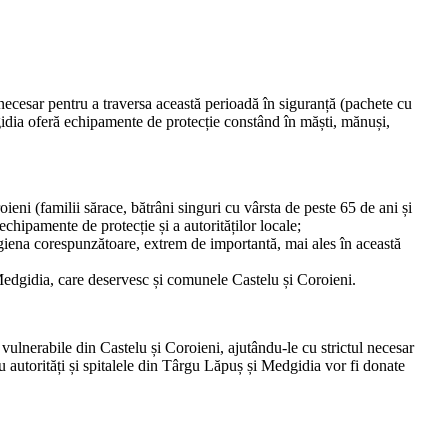
necesar pentru a traversa această perioadă în siguranță (pachete cu
dgidia oferă echipamente de protecție constând în măști, mănuși,
ni (familii sărace, bătrâni singuri cu vârsta de peste 65 de ani și
echipamente de protecție și a autorităților locale;
 igiena corespunzătoare, extrem de importantă, mai ales în această
Medgidia, care deservesc și comunele Castelu și Coroieni.
vulnerabile din Castelu și Coroieni, ajutându-le cu strictul necesar
u autorități și spitalele din Târgu Lăpuș și Medgidia vor fi donate