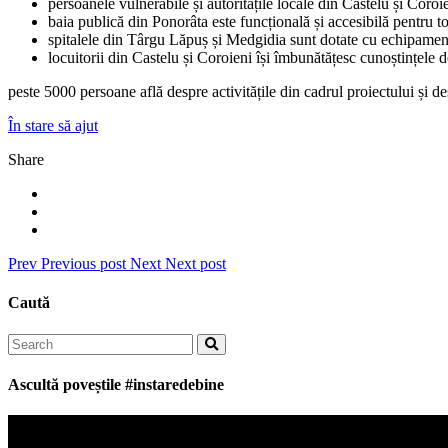
persoanele vulnerabile și autoritățile locale din Castelu și Coroi
baia publică din Ponorâta este funcțională și accesibilă pentru toț
spitalele din Târgu Lăpuș și Medgidia sunt dotate cu echipamen
locuitorii din Castelu și Coroieni își îmbunătățesc cunoștințele 
peste 5000 persoane află despre activitățile din cadrul proiectului și d
În stare să ajut
Share
Prev
Previous post
Next
Next post
Caută
Search
for:
Ascultă poveștile #instaredebine