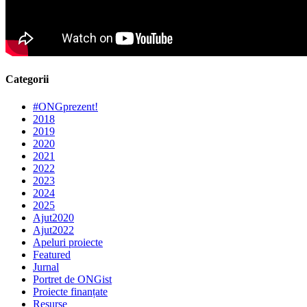
Categorii
#ONGprezent!
2018
2019
2020
2021
2022
2023
2024
2025
Ajut2020
Ajut2022
Apeluri proiecte
Featured
Jurnal
Portret de ONGist
Proiecte finanțate
Resurse