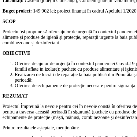
Localități:
Castelu (județul Constanța), Coroieni (județul Maramureș)
Buget proiect:
149,902 lei; proiect finanțat în cadrul Apelului 1/2020 
SCOP
Proiectul își propune să ofere ajutor de urgență în contextul pandemiei
alimente și produse de igienă și protecție, reparații urgente la baia p
combinezoane și dezinfectant.
OBIECTIVE
Oferirea de ajutor de urgență în contextul pandemiei Covid-19 pe
familii aflate în izolare): pachete cu produse alimentare și igien
Realizarea de lucrări de reparație la baia publică din Ponorâta ș
perioadă;
Oferirea de echipamente de protecție necesare pentru siguranța 
REZUMAT
Proiectul Împreună la nevoie pentru cei în nevoie constă în oferirea de
pentru a traversa această perioadă în siguranță (pachete cu produse de i
echipamente de protecție (măști, mănuși, combinezoane și dezinfectan
Printre rezultatele așteptate, menționăm: