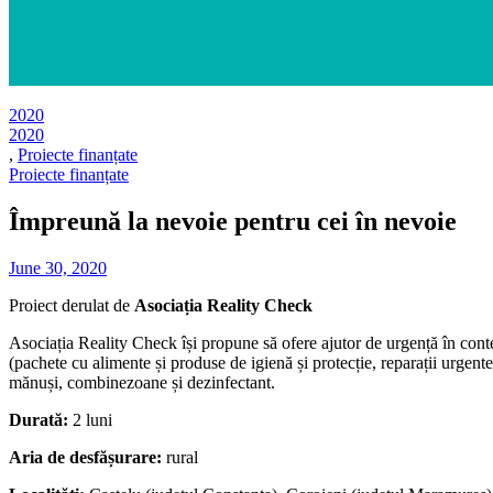
2020
2020
,
Proiecte finanțate
Proiecte finanțate
Împreună la nevoie pentru cei în nevoie
June 30, 2020
Proiect derulat de
Asociația Reality Check
Asociația Reality Check își propune să ofere ajutor de urgență în cont
(pachete cu alimente și produse de igienă și protecție, reparații urgent
mănuși, combinezoane și dezinfectant.
Durată:
2 luni
Aria de desfășurare:
rural