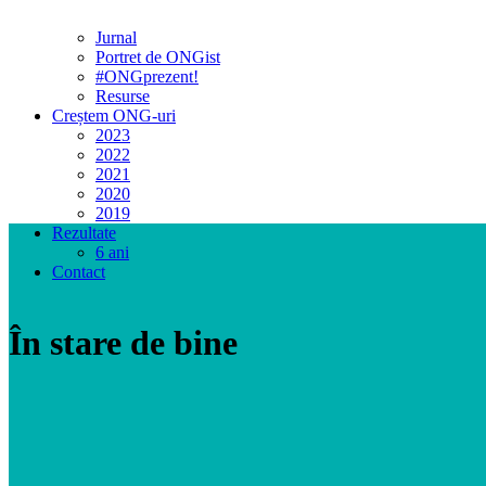
Jurnal
Portret de ONGist
#ONGprezent!
Resurse
Creștem ONG-uri
2023
2022
2021
2020
2019
Rezultate
6 ani
Contact
În stare de bine