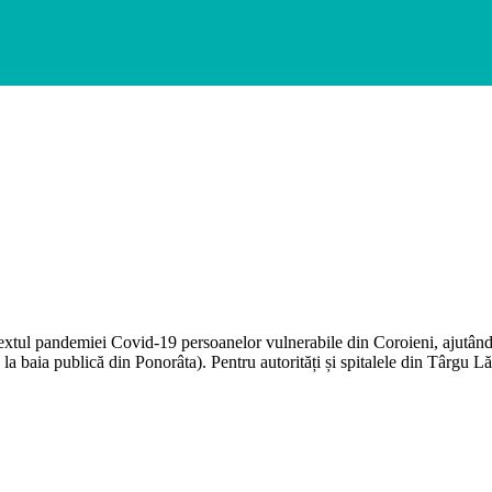
extul pandemiei Covid-19 persoanelor vulnerabile din Coroieni, ajutându-
e la baia publică din Ponorâta). Pentru autorități și spitalele din Târgu