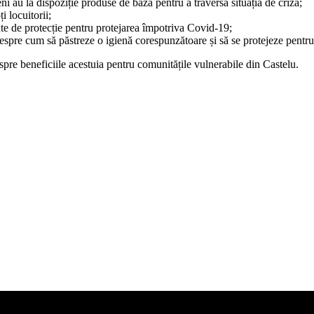
eni au la dispoziție produse de bază pentru a traversa situația de criză;
i locuitorii;
te de protecție pentru protejarea împotriva Covid-19;
despre cum să păstreze o igienă corespunzătoare și să se protejeze pentru
espre beneficiile acestuia pentru comunitățile vulnerabile din Castelu.