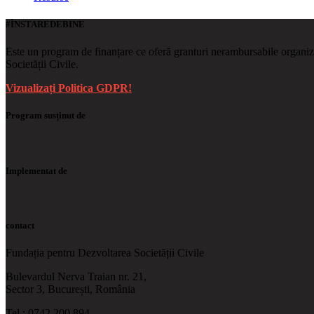
#ÎNSTAREDEBINE
Este un program de finanțare ce oferă granturi nerambursabile organ
Societății Civile.
Vizualizați Politica GDPR!
Program susținut de
Implementat de
contact
Fundația pentru Dezvoltarea Societății Civile
Bulevardul Nerva Traian nr. 21,
Sector 3, București, România
Tel.: 0742.200.894