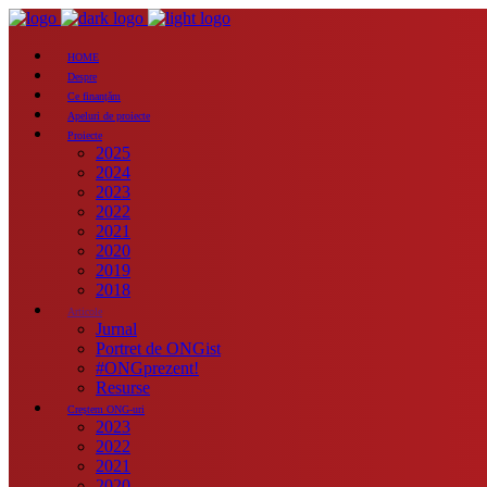
HOME
Despre
Ce finanțăm
Apeluri de proiecte
Proiecte
2025
2024
2023
2022
2021
2020
2019
2018
Articole
Jurnal
Portret de ONGist
#ONGprezent!
Resurse
Creștem ONG-uri
2023
2022
2021
2020