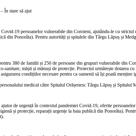
– În stare să ajut
 Covid-19 persoanelor vulnerabile din Coroieni, ajutându-le cu strictul 
ublică din Ponorâta). Pentru autorități și spitalele din Târgu Lăpuș și Me
ntru 380 de familii și 250 de persoane din grupuri vulnerabile din Coroie
ico-sanitare, măști și mănuși de protecție. Proiectul urmărește dotarea cu 
i asigurarea condițiilor necesare pentru ca oamenii să își poată menține
personalului medical către Spitalul Orășenesc Târgu Lăpuș și Spitalul 
 ajutor de urgență în contextul pandemiei Covid-19, oferite persoanelor 
gienă și protecție, reparații urgențe la baia publică din Ponorâta). Pentr
t).