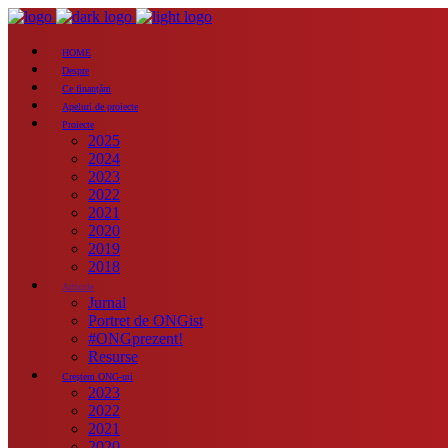
HOME
Despre
Ce finanțăm
Apeluri de proiecte
Proiecte
2025
2024
2023
2022
2021
2020
2019
2018
Articole
Jurnal
Portret de ONGist
#ONGprezent!
Resurse
Creștem ONG-uri
2023
2022
2021
2020