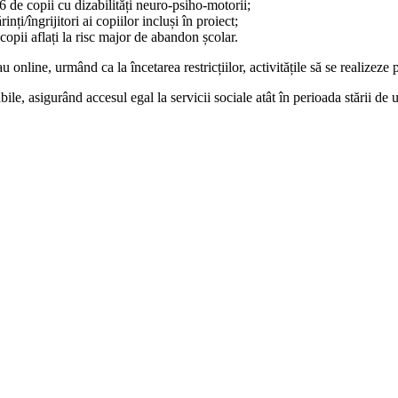
6 de copii cu dizabilități neuro-psiho-motorii;
nți/îngrijitori ai copiilor incluși în proiect;
pii aflați la risc major de abandon școlar.
au online, urmând ca la încetarea restricțiilor, activitățile să se realizeze
bile, asigurând accesul egal la servicii sociale atât în perioada stării de 