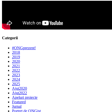
Categorii
#ONGprezent!
2018
2019
2020
2021
2022
2023
2024
2025
Ajut2020
Ajut2022
Apeluri proiecte
Featured
Jurnal
Portret de ONGist