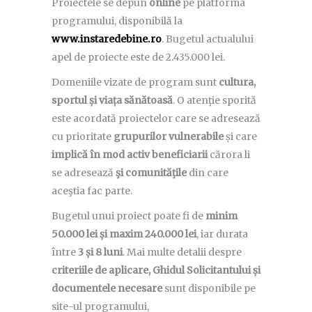
Proiectele se depun
online
pe platforma
programului, disponibilă la
www.instaredebine.ro
. Bugetul actualului
apel de proiecte este de 2.435.000 lei.
Domeniile vizate de program sunt
cultura,
sportul și viața sănătoasă
. O atenţie sporită
este acordată proiectelor care se adresează
cu prioritate
grupurilor vulnerabile
și care
implică în mod activ beneficiarii
cărora li
se adresează
şi comunităţile
din care
aceştia fac parte.
Bugetul unui proiect poate fi de
minim
50.000 lei și maxim 240.000 lei
, iar durata
între
3 și 8 luni
. Mai multe detalii despre
criteriile de aplicare, Ghidul Solicitantului și
documentele necesare
sunt disponibile pe
site-ul programului,