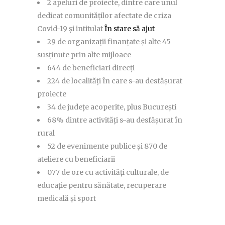
2 apeluri de proiecte, dintre care unul
dedicat comunităților afectate de criza
Covid-19 și intitulat
În stare să ajut
29 de organizații finanțate și alte 45
susținute prin alte mijloace
644 de beneficiari direcți
224 de localități în care s-au desfășurat
proiecte
34 de județe acoperite, plus București
68% dintre activități s-au desfășurat în
rural
52 de evenimente publice și 870 de
ateliere cu beneficiarii
077 de ore cu activități culturale, de
educație pentru sănătate, recuperare
medicală și sport