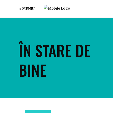
MENIU
ÎN STARE DE
BINE