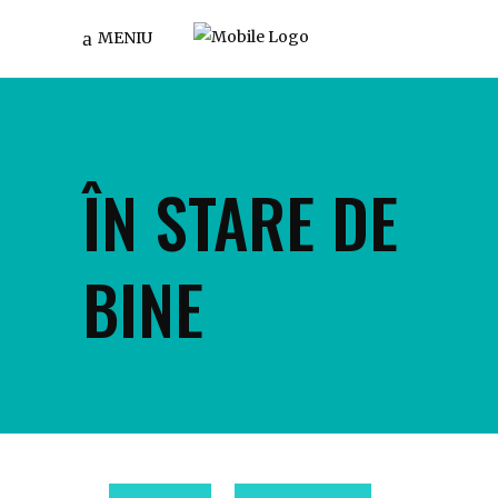
MENIU
ÎN STARE DE
BINE