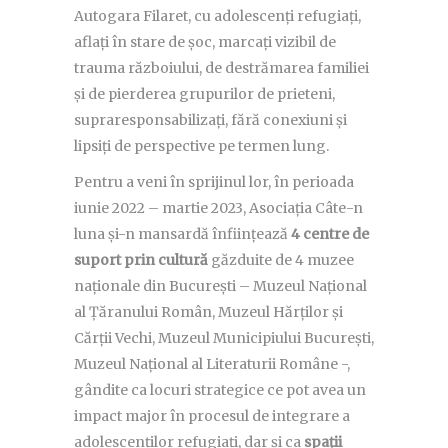
Autogara Filaret, cu adolescenți refugiați,
aflați în stare de șoc, marcați vizibil de
trauma războiului, de destrămarea familiei
și de pierderea grupurilor de prieteni,
supraresponsabilizați, fără conexiuni și
lipsiți de perspective pe termen lung.
Pentru a veni în sprijinul lor, în perioada
iunie 2022 – martie 2023, Asociația Câte-n
luna și-n mansardă înființează
4 centre de
suport prin cultură
găzduite de 4 muzee
naționale din București – Muzeul Național
al Țăranului Român, Muzeul Hărților și
Cărții Vechi, Muzeul Municipiului București,
Muzeul Național al Literaturii Române -,
gândite ca locuri strategice ce pot avea un
impact major în procesul de integrare a
adolescenților refugiați, dar și ca
spații