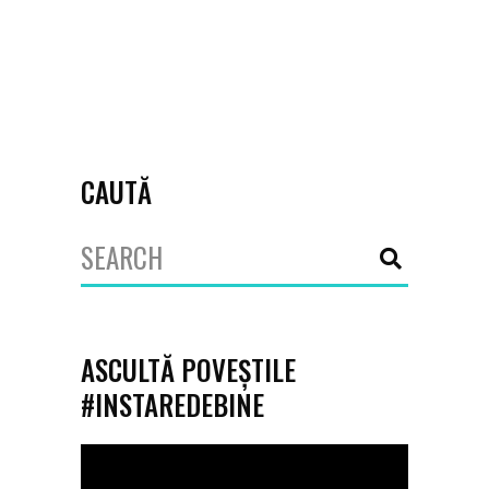
September 26, 2025
Asociația Timbru de Bucovina
,
În stare
să ajut
,
Laboratorul Viitorului
CAUTĂ
Search
for:
ASCULTĂ POVEȘTILE
#INSTAREDEBINE