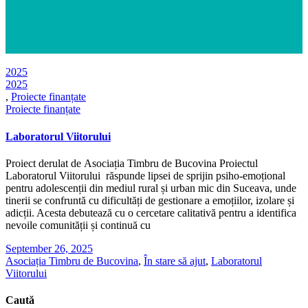
2025
2025
,
Proiecte finanțate
Proiecte finanțate
Laboratorul Viitorului
Proiect derulat de Asociația Timbru de Bucovina Proiectul
Laboratorul Viitorului răspunde lipsei de sprijin psiho-emoțional
pentru adolescenții din mediul rural și urban mic din Suceava, unde
tinerii se confruntă cu dificultăți de gestionare a emoțiilor, izolare și
adicții. Acesta debutează cu o cercetare calitativă pentru a identifica
nevoile comunității și continuă cu
September 26, 2025
Asociația Timbru de Bucovina
,
În stare să ajut
,
Laboratorul
Viitorului
Caută