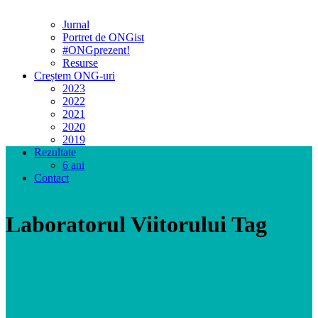
Jurnal
Portret de ONGist
#ONGprezent!
Resurse
Creștem ONG-uri
2023
2022
2021
2020
2019
Rezultate
6 ani
Contact
Laboratorul Viitorului Tag