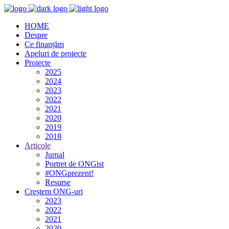
HOME
Despre
Ce finanțăm
Apeluri de proiecte
Proiecte
2025
2024
2023
2022
2021
2020
2019
2018
Articole
Jurnal
Portret de ONGist
#ONGprezent!
Resurse
Creștem ONG-uri
2023
2022
2021
2020