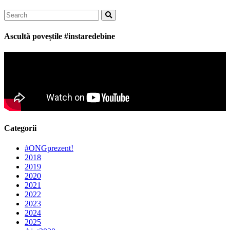
Search
for:
Ascultă poveștile #instaredebine
Categorii
#ONGprezent!
2018
2019
2020
2021
2022
2023
2024
2025