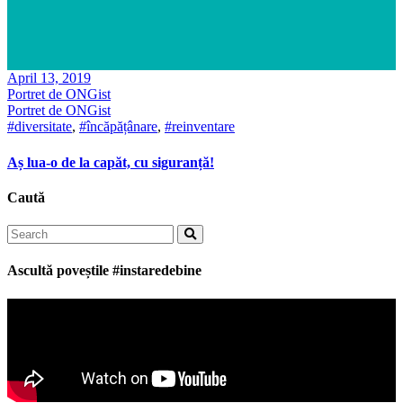
April 13, 2019
Portret de ONGist
Portret de ONGist
#diversitate
,
#încăpățânare
,
#reinventare
Aș lua-o de la capăt, cu siguranță!
Caută
Search
for:
Ascultă poveștile #instaredebine