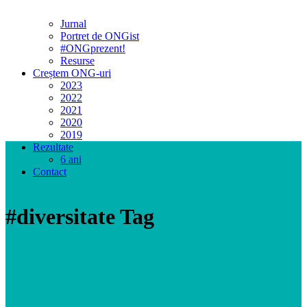
Jurnal
Portret de ONGist
#ONGprezent!
Resurse
Creștem ONG-uri
2023
2022
2021
2020
2019
Rezultate
6 ani
Contact
#diversitate Tag