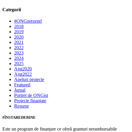
Categorii
#ONGprezent!
2018
2019
2020
2021
2022
2023
2024
2025
Ajut2020
Ajut2022
Apeluri proiecte
Featured
Jurnal
Portret de ONGist
Proiecte finanțate
Resurse
#ÎNSTAREDEBINE
Este un program de finanțare ce oferă granturi nerambursabile