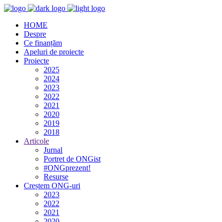
HOME
Despre
Ce finanțăm
Apeluri de proiecte
Proiecte
2025
2024
2023
2022
2021
2020
2019
2018
Articole
Jurnal
Portret de ONGist
#ONGprezent!
Resurse
Creștem ONG-uri
2023
2022
2021
2020