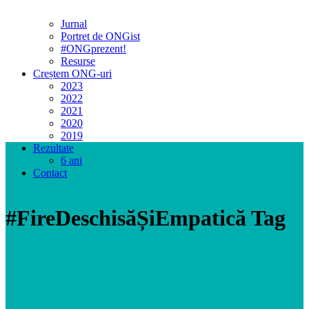
Jurnal
Portret de ONGist
#ONGprezent!
Resurse
Creștem ONG-uri
2023
2022
2021
2020
2019
Rezultate
6 ani
Contact
#FireDeschisăȘiEmpatică Tag