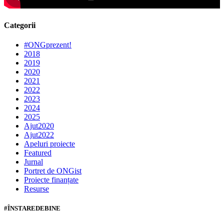
Categorii
#ONGprezent!
2018
2019
2020
2021
2022
2023
2024
2025
Ajut2020
Ajut2022
Apeluri proiecte
Featured
Jurnal
Portret de ONGist
Proiecte finanțate
Resurse
#ÎNSTAREDEBINE