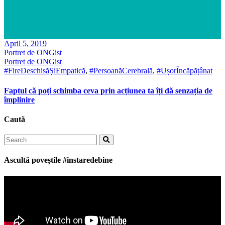
April 5, 2019
Portret de ONGist
Portret de ONGist
#FireDeschisăȘiEmpatică
,
#PersoanăCerebrală
,
#UșorÎncăpățânat
Faptul că poți schimba ceva prin acțiunea ta îți dă senzația de
împlinire
Caută
Search
for:
Ascultă poveștile #instaredebine