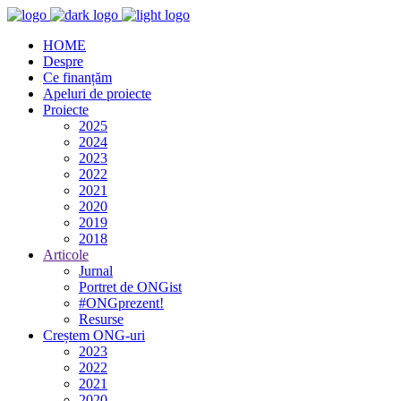
HOME
Despre
Ce finanțăm
Apeluri de proiecte
Proiecte
2025
2024
2023
2022
2021
2020
2019
2018
Articole
Jurnal
Portret de ONGist
#ONGprezent!
Resurse
Creștem ONG-uri
2023
2022
2021
2020