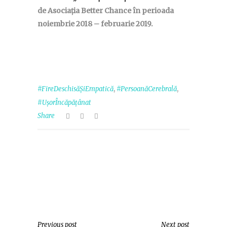
de Asociația Better Chance în perioada
noiembrie 2018 – februarie 2019.
,
,
#FireDeschisăȘiEmpatică
#PersoanăCerebrală
#UșorÎncăpățânat
Share
Previous post
Next post