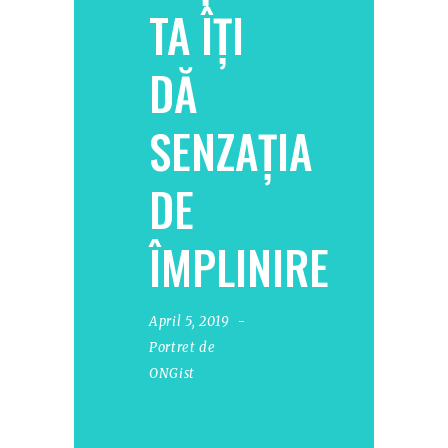
TA ÎȚI
DĂ
SENZAȚIA
DE
ÎMPLINIRE
April 5, 2019
Portret de
ONGist