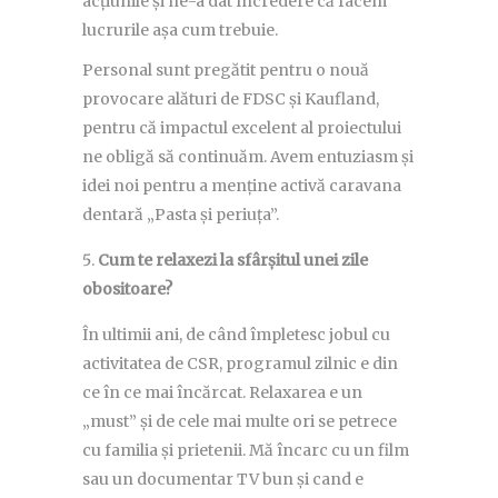
acțiunile și ne-a dat încredere că facem
lucrurile așa cum trebuie.
Personal sunt pregătit pentru o nouă
provocare alături de FDSC și Kaufland,
pentru că impactul excelent al proiectului
ne obligă să continuăm. Avem entuziasm și
idei noi pentru a menține activă caravana
dentară „Pasta și periuța”.
Cum te relaxezi la sfârșitul unei zile
obositoare?
În ultimii ani, de când împletesc jobul cu
activitatea de CSR, programul zilnic e din
ce în ce mai încărcat. Relaxarea e un
„must” și de cele mai multe ori se petrece
cu familia și prietenii. Mă încarc cu un film
sau un documentar TV bun și cand e