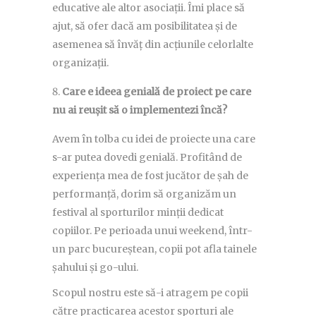
educative ale altor asociații. Îmi place să
ajut, să ofer dacă am posibilitatea și de
asemenea să învăț din acțiunile celorlalte
organizații.
Care e ideea genială de proiect pe care
nu ai reușit să o implementezi încă?
Avem în tolba cu idei de proiecte una care
s-ar putea dovedi genială. Profitând de
experiența mea de fost jucător de șah de
performanță, dorim să organizăm un
festival al sporturilor minții dedicat
copiilor. Pe perioada unui weekend, într-
un parc bucureștean, copii pot afla tainele
șahului și go-ului.
Scopul nostru este să-i atragem pe copii
către practicarea acestor sporturi ale