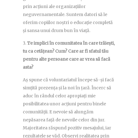
prin acțiuni ale organizațiilor
neguvernamentale. Suntem datori să le
oferim copiilor noștri o educație completă
și sansa unui drum bun în viață.
Te implici în comunitatea în care trăiești,
tu ca cetățean? Cum? Care ar fi sfatul tău
pentru alte persoane care ar vrea să facă
asta?
Aș spune că voluntariatul începe să-și facă
simțită prezența și la noi în țară. Încerc să
aduc în rândul celor apropiați mie
posibilitatea unor acțiuni pentru binele
comunității. E nevoie să alungăm
nepăsarea față de nevoile celor din jur.
Majoritatea răspund pozitiv mesajului, iar
rezultatele se văd. Observi realitatea prin