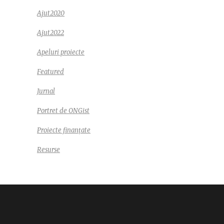
Ajut2020
Ajut2022
Apeluri proiecte
Featured
Jurnal
Portret de ONGist
Proiecte finanțate
Resurse