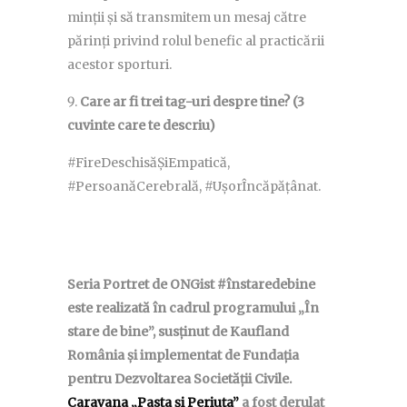
minții și să transmitem un mesaj către
părinți privind rolul benefic al practicării
acestor sporturi.
Care ar fi trei tag-uri despre tine? (3
cuvinte care te descriu)
#FireDeschisăȘiEmpatică,
#PersoanăCerebrală, #UșorÎncăpățânat.
Seria Portret de ONGist #înstaredebine
este realizată în cadrul programului „În
stare de bine”, susținut de Kaufland
România și implementat de Fundația
pentru Dezvoltarea Societății Civile.
Caravana „Pasta și Periuța”
a fost derulat