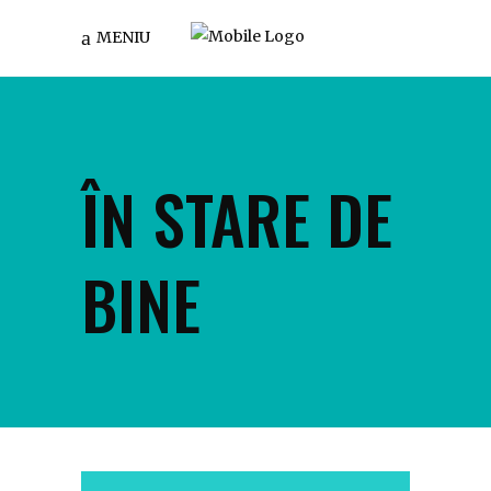
MENIU
ÎN STARE DE
BINE