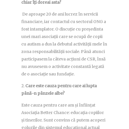
chiar îți doreai asta?
De aproape 20 de ani lucrez în servicii
financiare, iar contactul cu sectorul ONG a
fost intamplator. O discuție cu președinta
unei mari asociații care se ocupă de copii
cu autism a dus la debutul activității mele în
zona responsabilității sociale. Până atunci
participasem la câteva acțiuni de CSR, însă
nu avusesem o activitate constantă legată
de o asociație sau fundație.
Care este cauza pentru care ai lupta
până-n pânzele albe?
Este cauza pentru care am și înființat
Asociația Better Chance: educația copiilor
și tinerilor. Sunt convins că putem acoperi
golurile din sistemul educațional actual