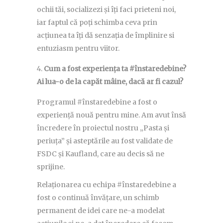
ochii tăi, socializezi și îți faci prieteni noi,
iar faptul că poți schimba ceva prin
acțiunea ta îți dă senzația de împlinire si
entuziasm pentru viitor.
Cum a fost experiența ta #înstaredebine?
Ai lua-o de la capăt mâine, dacă ar fi cazul?
Programul #înstaredebine a fost o
experiență nouă pentru mine. Am avut însă
încredere în proiectul nostru „Pasta și
periuța” și asteptările au fost validate de
FSDC și Kaufland, care au decis să ne
sprijine.
Relaționarea cu echipa #înstaredebine a
fost o continuă învățare, un schimb
permanent de idei care ne-a modelat