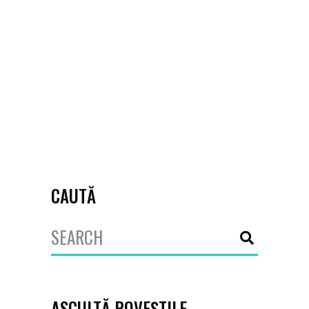
pentru angajații și voluntarii lor, cât
mai ales pentru benefiarii pentru
care lucrează. Facem o serie de
interviuri cu organizații mari
March 20, 2020
#ONGprezent!
,
coronavirus
,
Fundația
Special Olympics din România
CAUTĂ
Search
for:
ASCULTĂ POVEȘTILE