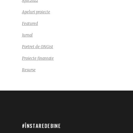
Ajut2022
Apeluri proiecte
Featured
Jurnal
Portret de ONGist
Proiecte finanțate
Resurse
#ÎNSTAREDEBINE