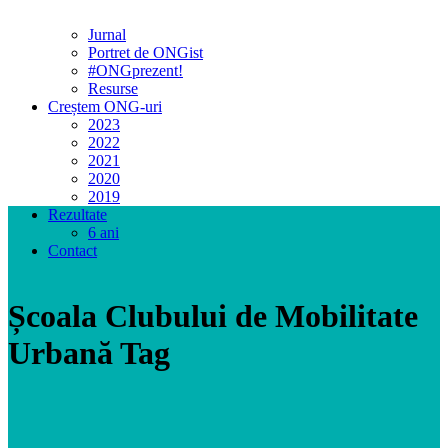
Jurnal
Portret de ONGist
#ONGprezent!
Resurse
Creștem ONG-uri
2023
2022
2021
2020
2019
Rezultate
6 ani
Contact
Școala Clubului de Mobilitate
Urbană Tag