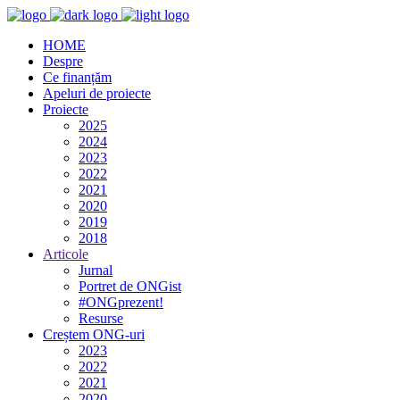
HOME
Despre
Ce finanțăm
Apeluri de proiecte
Proiecte
2025
2024
2023
2022
2021
2020
2019
2018
Articole
Jurnal
Portret de ONGist
#ONGprezent!
Resurse
Creștem ONG-uri
2023
2022
2021
2020