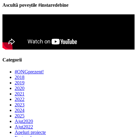
Ascultă poveștile #instaredebine
Categorii
#ONGprezent!
2018
2019
2020
2021
2022
2023
2024
2025
Ajut2020
Ajut2022
Apeluri proiecte