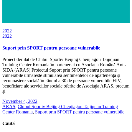
2022
2022
Suport prin SPORT pentru persoane vulnerabile
Proiect derulat de Clubul Sportiv Beijing Chenjiagou Taijiquan
Training Center Romania în parteneriat cu Asociația Română Anti-
SIDA (ARAS) Proiectul Suport prin SPORT pentru persoane
vulnerabile urmărește stimularea sentimentelor de apartenență și
recunoaștere socială în rândul a 30 de persoane vulnerabile HIV,
beneficiare ale serviciilor sociale oferite de Asociația ARAS, precum
și
November 4, 2022
ARAS
,
Clubul Sportiv Beijing Chenjiagou Taijiquan Training
Center Romania
,
Suport prin SPORT pentru persoane vulnerabile
Caută