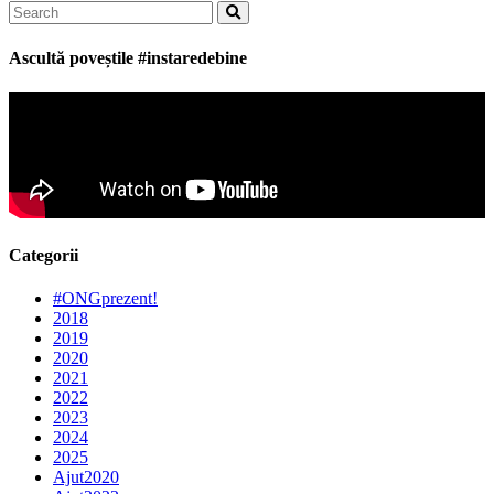
Search
for:
Ascultă poveștile #instaredebine
Categorii
#ONGprezent!
2018
2019
2020
2021
2022
2023
2024
2025
Ajut2020