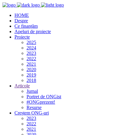
HOME
Despre
Ce finanțăm
Apeluri de proiecte
Proiecte
2025
2024
2023
2022
2021
2020
2019
2018
Articole
Jurnal
Portret de ONGist
#ONGprezent!
Resurse
Creștem ONG-uri
2023
2022
2021
2020