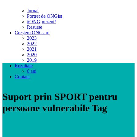
Jurnal
Portret de ONGist
#ONGprezent!
Resurse
Creștem ONG-uri
2023
2022
2021
2020
2019
Rezultate
6 ani
Contact
Suport prin SPORT pentru
persoane vulnerabile Tag