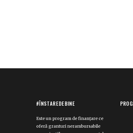
#ÎNSTAREDEBINE
PROG
Este un program de finanțare ce
oferă granturi nerambursabile