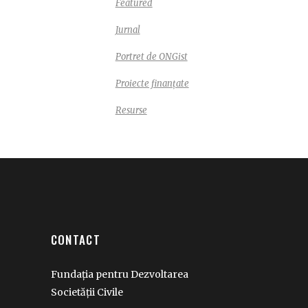
Featured
Jurnal
Portret de ONGist
Proiecte finanțate
Resurse
CONTACT
Fundația pentru Dezvoltarea
Societății Civile