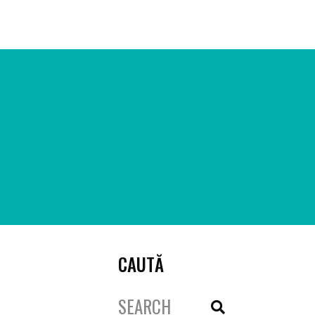
ARTICOLE
CREȘTEM ONG-URI
REZULTATE
CONTACT
CAUTĂ
Search