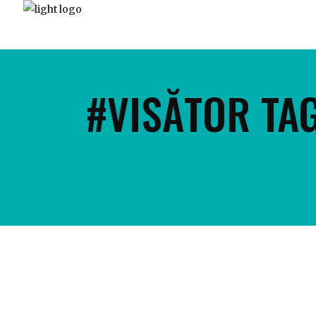
HO
#VISĂTOR TA
April 29, 2019