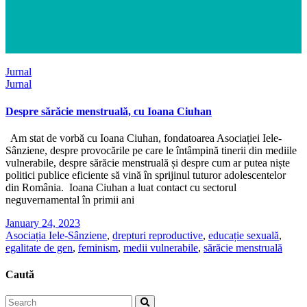
Jurnal
Jurnal
Despre sărăcie menstruală, cu Ioana Ciuhan
Am stat de vorbă cu Ioana Ciuhan, fondatoarea Asociației Iele-
Sânziene, despre provocările pe care le întâmpină tinerii din mediile
vulnerabile, despre sărăcie menstruală și despre cum ar putea niște
politici publice eficiente să vină în sprijinul tuturor adolescentelor
din România. Ioana Ciuhan a luat contact cu sectorul
neguvernamental în primii ani
January 24, 2023
Asociația Iele-Sânziene
,
drepturi reproductive
,
educație sexuală
,
egalitate de gen
,
feminism
,
medii vulnerabile
,
sărăcie menstruală
Caută
Search