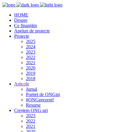
HOME
Despre
Ce finanțăm
Apeluri de proiecte
Proiecte
2025
2024
2023
2022
2021
2020
2019
2018
Articole
Jurnal
Portret de ONGist
#ONGprezent!
Resurse
Creștem ONG-uri
2023
2022
2021
2020