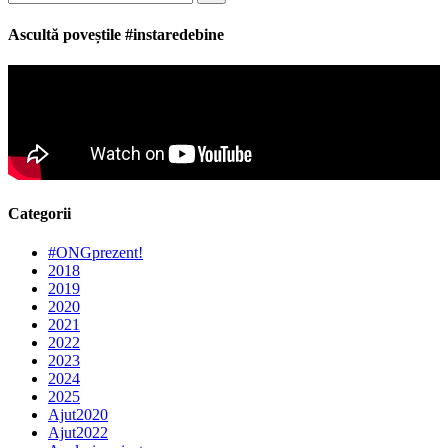
for:
Ascultă poveștile #instaredebine
Categorii
#ONGprezent!
2018
2019
2020
2021
2022
2023
2024
2025
Ajut2020
Ajut2022