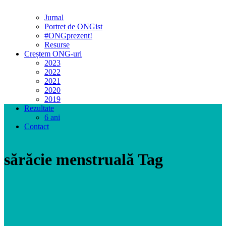
Jurnal
Portret de ONGist
#ONGprezent!
Resurse
Creștem ONG-uri
2023
2022
2021
2020
2019
Rezultate
6 ani
Contact
sărăcie menstruală Tag