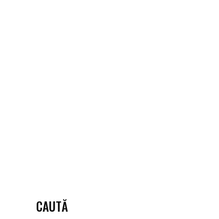
March 10, 2020
Portret de ONGist
#creativitate
,
#Implicare
,
Umor
ÎMI PUN
MUZICĂ LA
PICK UP ȘI
DANSEZ
CAUTĂ