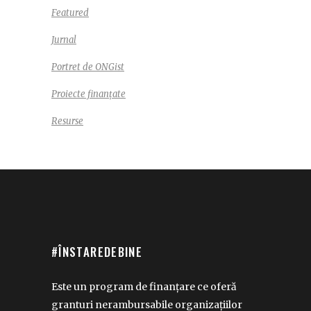
Featured
Jurnal
Portret de ONGist
Proiecte finanțate
Resurse
#ÎNSTAREDEBINE
Este un program de finanțare ce oferă
granturi nerambursabile organizațiilor