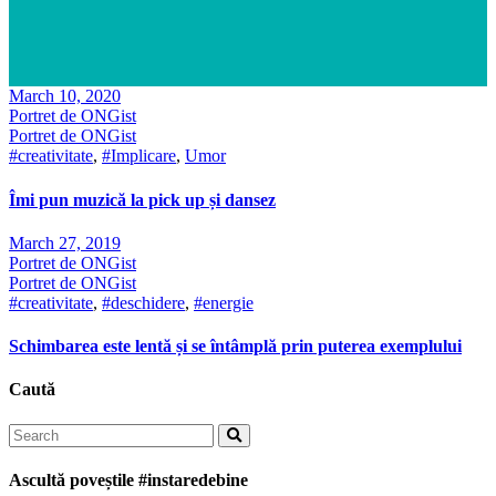
March 10, 2020
Portret de ONGist
Portret de ONGist
#creativitate
,
#Implicare
,
Umor
Îmi pun muzică la pick up și dansez
March 27, 2019
Portret de ONGist
Portret de ONGist
#creativitate
,
#deschidere
,
#energie
Schimbarea este lentă și se întâmplă prin puterea exemplului
Caută
Search
for:
Ascultă poveștile #instaredebine