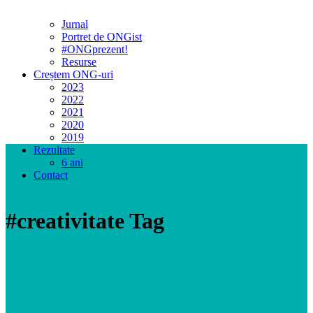
Jurnal
Portret de ONGist
#ONGprezent!
Resurse
Creștem ONG-uri
2023
2022
2021
2020
2019
Rezultate
6 ani
Contact
#creativitate Tag