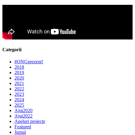
Categorii
#ONGprezent!
2018
2019
2020
2021
2022
2023
2024
2025
Ajut2020
Ajut2022
Apeluri proiecte
Featured
Jurnal