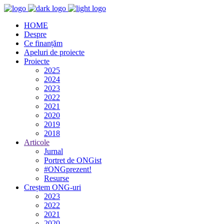
HOME
Despre
Ce finanțăm
Apeluri de proiecte
Proiecte
2025
2024
2023
2022
2021
2020
2019
2018
Articole
Jurnal
Portret de ONGist
#ONGprezent!
Resurse
Creștem ONG-uri
2023
2022
2021
2020