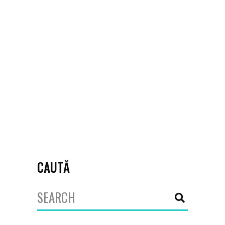
consecințelor negative asociate
consumului de droguri: Asociația
StreetAware în parteneriat cu
Societatea Națională de Cruce Roșie
- Educație pentru decizii înțelepte
Asociația Lindenfeld (Ajungem
MARI) în parteneriat cu Asociația
Preventis -
October 9, 2023
CAUTĂ
Search
for: